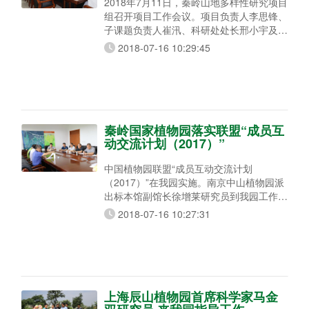
2018年7月11日，秦岭山地多样性研究项目
组召开项目工作会议。项目负责人李思锋、
子课题负责人崔汛、科研处处长邢小宇及项
目组工作人员参加了会议，并对种质资源圃
2018-07-16 10:29:45
物种保育现状进行了实地查看。会上李思锋
研究员听取了课题组相关成员的工作进展汇
报，对于我园承担得项目工作成果给予了充
分肯定，并对承担课题任务成员的工作给予
指导，提出了下一阶段的工作的重点是完成
10-15种秦岭山地特有、生境局限性、濒危
秦岭国家植物园落实联盟“成员互
植物迁地保
动交流计划（2017）”
中国植物园联盟“成员互动交流计划
（2017）”在我园实施。南京中山植物园派
出标本馆副馆长徐增莱研究员到我园工作3
个月，支持我园标本馆建设，对标本科研、
2018-07-16 10:27:31
标本制作、标本收藏进行现场指导。 7月4
日召开了见面会，会上，南京中山植物园人
事教育处周义峰处长介绍了徐增莱研究员的
情况，张秦岭园长、崔汛副园长分别作了讲
话，对植物园联盟、南京中山植物园的支持
表示衷心感谢，并要求各处室积极配合协助
上海辰山植物园首席科学家马金
徐增莱研究员做