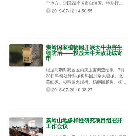
个地方，全国22个省市自治区、特别行政
区的49个单位的59名学员，经历了人生中
2019-07-12 14:56:55
又一次“高考”，培训圆满结束，其中10人获
得“优秀学员”称号。 中国植物园联盟的植物
分类与鉴定培训班以内容全、强度大、理论
与实践紧密联系著称。培训期间，学员们几
乎每天都要工作到晚上十一二点才能把当天
的学习任务完成，因此被大家称作植物学界
秦岭国家植物园开展天牛虫害生
的
物防治——投放天牛天敌花绒寄
甲
根据前期对我园区内病虫害调查结果，7月
20日科研处针对槭树科园加拿大糖槭、北
美红枫、杉科园火炬树、杨柳园杨树、柳树
天牛为害严重问题，开展生物防治，投放天
2018-07-26 10:38:27
牛天敌花绒寄甲。 光肩星天牛一年或两年
发生一代，以幼虫或卵越冬。七、八月间为
产卵盛期。幼虫蛀食树干，为害轻的降低木
材质量，严重的能引起树木枯死。花绒寄甲
是天牛的天敌，连续投放3年以上，可持续
秦岭山地多样性研究项目组召开
控制天牛等柱干害虫的发生。此时正值光肩
工作会议
星天牛产卵盛期