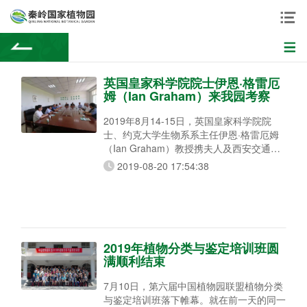
英国皇家科学院院士伊恩·格雷厄
姆（Ian Graham）来我园考察
2019年8月14-15日，英国皇家科学院院
士、约克大学生物系系主任伊恩·格雷厄姆
（Ian Graham）教授携夫人及西安交通大
学第一附属医院院长施秉银，西安交通大学
2019-08-20 17:54:38
第一附属医院精准医学中心张呈生教授，西
安交大电信学院叶凯教授、郭立副教授，西
北大学何玮副教授一行来我园考察。 秦岭
国家植物园召开座谈会，张秦岭园长、原园
长沈茂才、园长助理赵辉远、科研处处长邢
小宇及相关人员参加了会议。会上双方就各
2019年植物分类与鉴定培训班圆
满顺利结束
7月10日，第六届中国植物园联盟植物分类
与鉴定培训班落下帷幕。就在前一天的同一