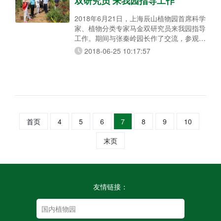
双研究员 来我园指导工作
2018年6月21日，上海辰山植物园首席科学
家、植物分类专家马金双研究员来我园指导
工作。期间与张秦岭园长作了交流，参观了
我园科普馆、种质资源圃、标本馆以及专类
2018-06-25 10:17:57
园等，对我园近期工作成果给予了充分肯
定。 下午，马金双研究员与我园科研人员
进行了互动交流，就我园科研科普工作同志
个人工作方向逐一进行讨论，马金双研究员
也就个人经历及体悟进行了精彩发言，给每
位同志进行了专业性指导，极大开拓了我园
科
首页
4
5
6
7
8
9
10
末页
友情链接：