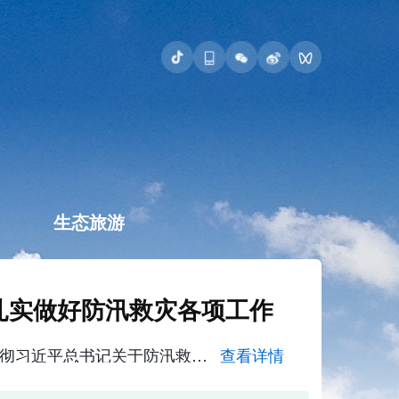
生态旅游
扎实做好防汛救灾各项工作
8月4日，全省防汛工作调度会在西安召开。省委书记赵一德出席会议并讲话。他强调，要深入学习贯彻习近平总书记关于防汛救灾工作的重要指示精神，坚持人民至上、生命至上，进一步树牢底线思维、极限思维，严密有效应对本轮强降雨，扎实做好防汛救灾各项工作，切实保障人民群众生命财产安全。 赵一德指出，新一轮强
查看详情