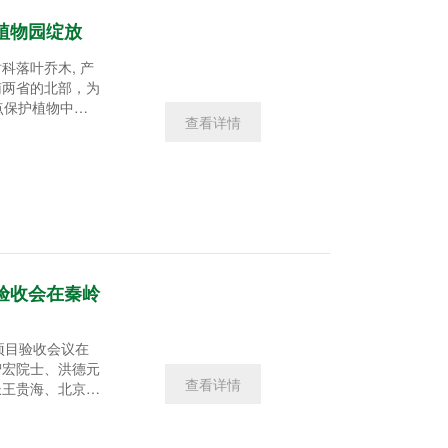
植物园绽放
蓝果树科落叶乔木, 产
南两省的北部，为
点保护植物中的
查看详情
富，珙桐及其家族
植物惨遭灭绝。由
避难所，珙桐幸免
来
验收会在秦岭
）项目验收会议在
智宏院士、洪德元
查看详情
长王贵海、北京植
院西双版纳热带植
科院科技促进发展