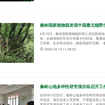
局生物技术处处长周桔主持，推选许智宏院
长。 我园张秦岭园长到会致欢迎辞。我园科研中心朱琳副主
任就“西北本土植物
秦岭国家植物园发现中国最北端野
4月13日，秦岭国家植物园科研人员在园就
现，在就地保护区还分布着大约40亩，数量
兰种群。生长情况良好，栖息地保护完整。 参与本次科考的
中国植物分类学专家、西北农林科技大学教
2020-04-14 11:48:32
至今发现在中国纬度最北端、秦岭北麓、温
大，品相最好的野生蕙兰种群，在秦岭北麓
进秦岭植物志，应好好加以保护。 秦岭国家植物园639平方公
里，近
秦岭山地多样性研究项目组召开工
2020年3月22日，秦岭山地多样性研究项目
作会议。项目负责人李思锋、子课题负责人
李登武及项目组工作人员参加了会议，对项