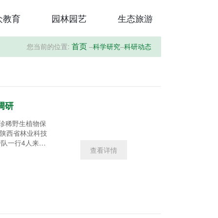
众教育
园林园艺
生态旅游
您当前的位置:
–
科学研究
–
科研动态
首页
调研
西珍稀野生植物保
队一行4人来我
查看详情
家长期科研基地”
心朱琳副主任等同
科研中