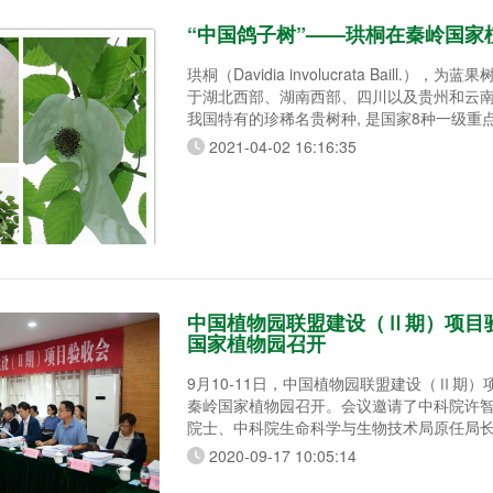
“中国鸽子树”——珙桐在秦岭国家
珙桐（Davidia involucrata Baill.），为
于湖北西部、湖南西部、四川以及贵州和云
我国特有的珍稀名贵树种, 是国家8种一级重
珍品。约在100万年前，地球上植被十分丰
2021-04-02 16:16:35
曾繁盛一时，但在第四纪冰川侵袭后，许多
于我国高山大川多，成了各种动植物的天然
于难，成为在我国中西部偏僻的山区幸存下
中国植物园联盟建设（Ⅱ期）项目
国家植物园召开
9月10-11日，中国植物园联盟建设（Ⅱ期
秦岭国家植物园召开。会议邀请了中科院许
院士、中科院生命科学与生物技术局原任局
物园顾问、教授级高级工程师张佐双、中科
2020-09-17 10:05:14
物园研究员许再富担任评审专家。会议由中