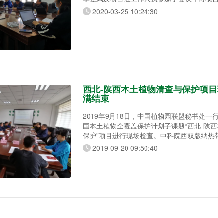
况进行全面部署，并对种质资源圃物种保育
2020-03-25 10:24:30
看。会上李思锋研究员就项目结题工作进行
实责任，任务到人，要求3月底之前完成所有
最后，会议对项目研究过程中迁地保育、人
予以充分
西北-陕西本土植物清查与保护项
满结束
2019年9月18日，中国植物园联盟秘书处一
国本土植物全覆盖保护计划子课题“西北-陕
保护”项目进行现场检查。中科院西双版纳热
胡华斌任检查组组长。 在我园召开了“西北-陕西本土植物清查
2019-09-20 09:50:40
与保护”项目现场检查工作会，会上检查组成
目工作的汇报，对项目相关档案、项目经费
场检查。检查组成员对于我园项目开展工作
长中