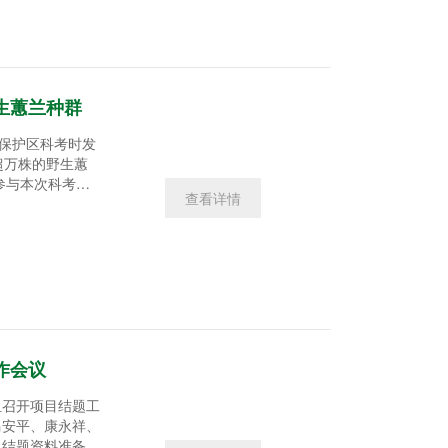
士作为专家组组
生蕙兰种群
地保护区科考时发
超万株的野生蕙
查看详情
授吴振海讲，这是
带南缘，面积之
十分罕见，应该写
作会议
组召开项目结题工
马安平、康永祥、
目结题资料准备情