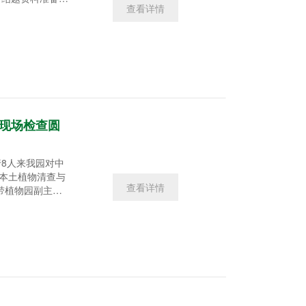
查看详情
现状进行了实地查
了进一步安排，夯
项目材料总结。
才培养等方面成果
目现场检查圆
行8人来我园对中
西本土植物清查与
查看详情
带植物园副主任
员听取了我园项
使用情况进行了现
予以充分肯定。组