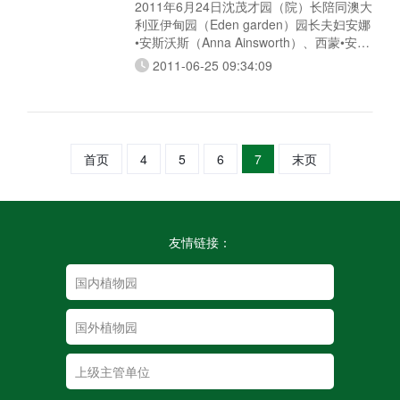
2011年6月24日沈茂才园（院）长陪同澳大
利亚伊甸园（Eden garden）园长夫妇安娜
•安斯沃斯（Anna Ainsworth）、西蒙•安斯
沃斯（Simon Ainsworth）以及该园的园艺
2011-06-25 09:34:09
主管本•莱特（Ben Lyte）先生参观了我园
迁地保护区、苗圃和就地保护区。在参观过
程中，沈（园）院长向他们介绍了我园创建
的历史和目前的主要建设工作，并请几位客
人为我们的建设工作和未来的发展提供建
首页
4
5
6
7
末页
议。他
友情链接：