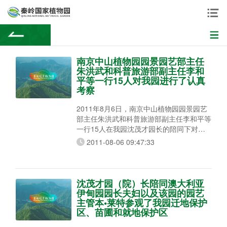
南京中山植物园园景园艺部主任
朱洪武和科普旅游部副主任李和
平等一行15人对我园进行了认真
考察
2011年8月6日，南京中山植物园园景园艺
部主任朱洪武和科普旅游部副主任李和平等
一行15人在我园沈茂才园长的陪同下对我
园进行了认真考察，双方就园区建设方面进
2011-08-06 09:47:33
行了学习交流。
沈茂才园（院）长陪同澳大利亚
伊甸园园长夫妇以及该园的园艺
主管本•莱特参观了我园迁地保护
区、苗圃和就地保护区