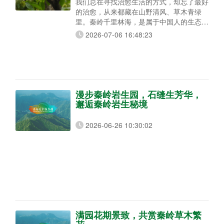
我们总在寻找治愈生活的方式，却忘了最好
的治愈，从来都藏在山野清风、草木青绿
里。秦岭千里林海，是属于中国人的生态秘
境。春有繁花漫山，夏有浓荫蔽日，秋有层
2026-07-06 16:48:23
林尽染，冬有静雪栖枝。这片生生不息的绿
水青山，需要我们共同守护。 不用耗时种
树，无需费心养护，只需一次温柔认领，你
就能在秦岭山野，拥有一棵专属自己的树。
岁岁年年，它替你扎根山林，迎风生长、四
季常青。 本次新增认养，我们精选了三种
漫步秦岭岩生园，石缝生芳华，
气质截然
邂逅秦岭岩生秘境
2026-06-26 10:30:02
满园花期景致，共赏秦岭草木繁