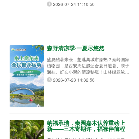
2026-07-24 11:10:50
森野清凉季·一夏尽悠然
盛夏酷暑来袭，想逃离城市燥热？秦岭国家
植物园，是西安周边超适合夏日避暑、亲子
遛娃、好友小聚的清凉秘境！山林绿意浓
郁、溪水清凉宜人，集合水上高尔夫、亲水
2026-07-23 14:32:58
戏水、树荫品茗、山野露营、云岭飞车多元
玩法，动静兼备，全家老小都能尽兴避暑度
假！ 水上高尔夫，全民健身运动 清风徐
徐、湖光山色怡人，水上高尔夫全程零基础
可玩，老少皆宜、无需专业装备技巧。游玩
可直接挥杆将球打入湖面，视野绝佳。
纳福承瑞，秦园嘉木认养重磅上
新——三木寄期许，福禄伴前程