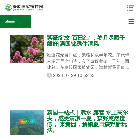
紫薇绽放“百日红”，岁月尽藏千
般好|满园锦绣伴清风
谁道花无百日红，紫薇长放半年花。宋代诗
人杨万里这句诗，夸了紫薇整整一千年。而
此刻，在秦岭国家植物园，满树紫薇正值盛
放期——紫薇、银薇、赤薇、翠薇，一团团
2026-07-29 10:52:23
花穗缀满枝头，从盛夏一路开到清秋，整整
百日不肯谢。 一棵”怕痒”的树，你摸过吗？
紫薇，千屈菜科紫薇属落叶灌木或小乔木，
花如其名，天生带”紫”。但它最出圈的不是
花色，而是一个谁试谁乐的趣味——摸一下
树干，整棵树
秦园一站式｜戏水·露营·水上高尔
夫，感受清凉一夏，森野悠然度
假， 来秦园，解锁夏日森野新玩
法。