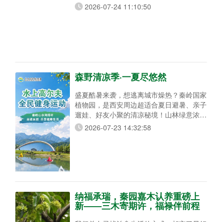
2026-07-24 11:10:50
森野清凉季·一夏尽悠然
盛夏酷暑来袭，想逃离城市燥热？秦岭国家
植物园，是西安周边超适合夏日避暑、亲子
遛娃、好友小聚的清凉秘境！山林绿意浓
郁、溪水清凉宜人，集合水上高尔夫、亲水
2026-07-23 14:32:58
戏水、树荫品茗、山野露营、云岭飞车多元
玩法，动静兼备，全家老小都能尽兴避暑度
假！ 水上高尔夫，全民健身运动 清风徐
徐、湖光山色怡人，水上高尔夫全程零基础
可玩，老少皆宜、无需专业装备技巧。游玩
可直接挥杆将球打入湖面，视野绝佳。
纳福承瑞，秦园嘉木认养重磅上
新——三木寄期许，福禄伴前程