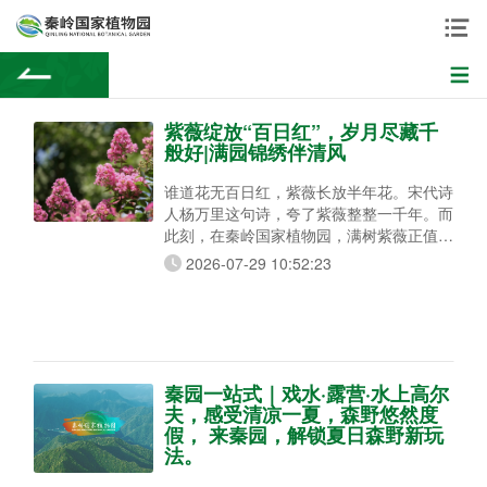
紫薇绽放“百日红”，岁月尽藏千
般好|满园锦绣伴清风
谁道花无百日红，紫薇长放半年花。宋代诗
人杨万里这句诗，夸了紫薇整整一千年。而
此刻，在秦岭国家植物园，满树紫薇正值盛
放期——紫薇、银薇、赤薇、翠薇，一团团
2026-07-29 10:52:23
花穗缀满枝头，从盛夏一路开到清秋，整整
百日不肯谢。 一棵”怕痒”的树，你摸过吗？
紫薇，千屈菜科紫薇属落叶灌木或小乔木，
花如其名，天生带”紫”。但它最出圈的不是
花色，而是一个谁试谁乐的趣味——摸一下
树干，整棵树
秦园一站式｜戏水·露营·水上高尔
夫，感受清凉一夏，森野悠然度
假， 来秦园，解锁夏日森野新玩
法。