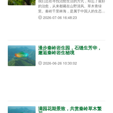
我们总在寻找治愈生活的方式，却忘了最好
的治愈，从来都藏在山野清风、草木青绿
里。秦岭千里林海，是属于中国人的生态秘
境。春有繁花漫山，夏有浓荫蔽日，秋有层
2026-07-06 16:48:23
林尽染，冬有静雪栖枝。这片生生不息的绿
水青山，需要我们共同守护。 不用耗时种
树，无需费心养护，只需一次温柔认领，你
就能在秦岭山野，拥有一棵专属自己的树。
岁岁年年，它替你扎根山林，迎风生长、四
季常青。 本次新增认养，我们精选了三种
漫步秦岭岩生园，石缝生芳华，
气质截然
邂逅秦岭岩生秘境
2026-06-26 10:30:02
满园花期景致，共赏秦岭草木繁