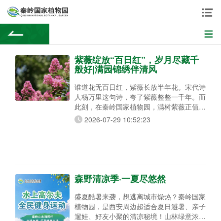
紫薇绽放“百日红”，岁月尽藏千
般好|满园锦绣伴清风
谁道花无百日红，紫薇长放半年花。宋代诗
人杨万里这句诗，夸了紫薇整整一千年。而
此刻，在秦岭国家植物园，满树紫薇正值盛
放期——紫薇、银薇、赤薇、翠薇，一团团
2026-07-29 10:52:23
花穗缀满枝头，从盛夏一路开到清秋，整整
百日不肯谢。 一棵”怕痒”的树，你摸过吗？
紫薇，千屈菜科紫薇属落叶灌木或小乔木，
花如其名，天生带”紫”。但它最出圈的不是
花色，而是一个谁试谁乐的趣味——摸一下
树干，整棵树
森野清凉季·一夏尽悠然
盛夏酷暑来袭，想逃离城市燥热？秦岭国家
植物园，是西安周边超适合夏日避暑、亲子
遛娃、好友小聚的清凉秘境！山林绿意浓