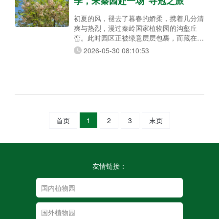
季，来秦园赴一场“寻冠之旅”
初夏的风，褪去了暮春的娇柔，携着几分清
爽与热烈，漫过秦岭国家植物园的沟壑丘
峦。此时园区正被绿意层层包裹，而藏在林
间坡地的文冠果，正褪去初绽的青涩，以花
2026-05-30 08:10:53
叶共生的雅致姿态，成为初夏最动人的一抹
亮色。它既是值得细品的科普对象，也是游
园途中不可错过的惊喜景致。 科普寻秘：
秦岭深处的“文冠雅韵”，全身是宝的古老生
灵 漫步秦岭国家植物园，若在林间偶遇一
株枝干遒劲、花叶相间的植物，那便是文
首页
1
2
3
末页
友情链接：