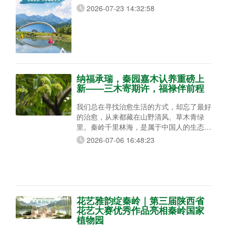
郁、溪水清凉宜人，集合水上高尔夫、亲水
2026-07-23 14:32:58
戏水、树荫品茗、山野露营、云岭飞车多元
玩法，动静兼备，全家老小都能尽兴避暑度
假！ 水上高尔夫，全民健身运动 清风徐
徐、湖光山色怡人，水上高尔夫全程零基础
可玩，老少皆宜、无需专业装备技巧。游玩
可直接挥杆将球打入湖面，视野绝佳。
纳福承瑞，秦园嘉木认养重磅上
新——三木寄期许，福禄伴前程
我们总在寻找治愈生活的方式，却忘了最好
的治愈，从来都藏在山野清风、草木青绿
里。秦岭千里林海，是属于中国人的生态秘
境。春有繁花漫山，夏有浓荫蔽日，秋有层
2026-07-06 16:48:23
林尽染，冬有静雪栖枝。这片生生不息的绿
水青山，需要我们共同守护。 不用耗时种
树，无需费心养护，只需一次温柔认领，你
就能在秦岭山野，拥有一棵专属自己的树。
岁岁年年，它替你扎根山林，迎风生长、四
季常青。 本次新增认养，我们精选了三种
花艺雅韵绽秦岭｜第三届陕西省
气质截然
花艺大赛优秀作品亮相秦岭国家
植物园