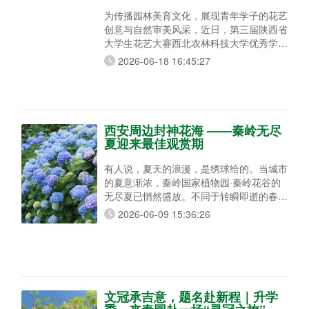
为传播园林美育文化，展现青年学子的花艺
创意与自然审美风采，近日，第三届陕西省
大学生花艺大赛西北农林科技大学优秀学生
作品展在秦岭国家植物园精彩亮相。本次精
2026-06-18 16:45:27
选40幅西农学子优秀花艺代表作集中展
出，以自然花草为媒，让匠心艺术邂逅秦岭
山水风光。 本届陕西省大学生花艺大赛以
“以花会友，以友养情”为宗旨，由陕西省风
景园林学会主办，西北农林科技大学、陕西
西安周边封神花海 ——秦岭无尽
基泰都市新农业有限公司联合承办，汇聚全
夏迎来最佳观赏期
省多
有人说，夏天的浪漫，是绣球给的。当城市
的夏意渐浓，秦岭国家植物园·秦岭花谷的
无尽夏已悄然盛放。不同于转瞬即逝的春日
繁花，它是独属于盛夏的温柔——花开无绝
2026-06-09 15:36:26
期，浪漫夏无尽。从初夏浅浅绽放，一直绵
延至深秋微凉，层层叠叠的蓝粉花球在秦岭
青山绿水的映衬下，把山野的夏日温柔，无
限拉长。 夏无尽：秦岭专属的超长花期 为
何秦岭这片花海能伴我们走过整夏？秘诀便
是无尽夏，妥妥的绣球花期王
文冠承吉意，题名赴新程｜升学