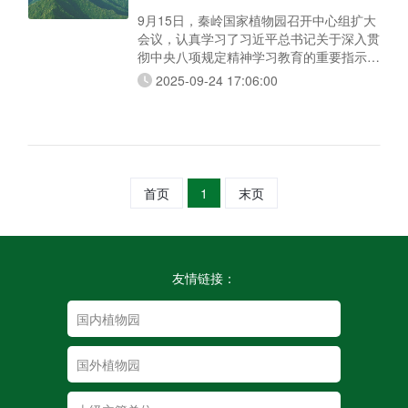
9月15日，秦岭国家植物园召开中心组扩大
会议，认真学习了习近平总书记关于深入贯
彻中央八项规定精神学习教育的重要指示精
神、中央党的建设工作领导小组会议精神以
2025-09-24 17:06:00
及9月8日省委常委会会议暨党的建设工作
领导小组会议精神，对我园开展深入贯彻中
央八项规定精神学习教育进行总结，研究部
署下一步重点工作。姚晓军园长主持并讲
话，园各处室（单位）副职以上干部列席。
姚晓军指出，学习教育开展以来，秦岭国家
首页
1
末页
植物园认真
友情链接：