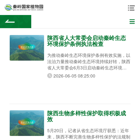
陕西省人大常委会启动秦岭生态
环境保护条例执法检查
为推动秦岭生态环境保护条例有效实施，以
法治力量推动秦岭生态环境持续好转，陕西
省人大常委会6月3日启动秦岭生态环境保
护条例执法检查。 秦岭生态环境保护条例
2026-06-05 08:25:00
于2007年颁布施行，先后于2017年、2019
年进行两次修订。记者3日从陕西省人大常
委会秦岭生态环境保护条例执法检查组全体
会议上获悉：6月中下旬，检查组将赴宝
鸡、渭南、安康3个市开展实地检查，并委
托西安、汉中、商洛3个市人大常委会对本
陕西生物多样性保护取得积极成
行政
效
5月20日，记者从省生态环境厅获悉：近年
来，陕西不断完善生物多样性保护的法规制