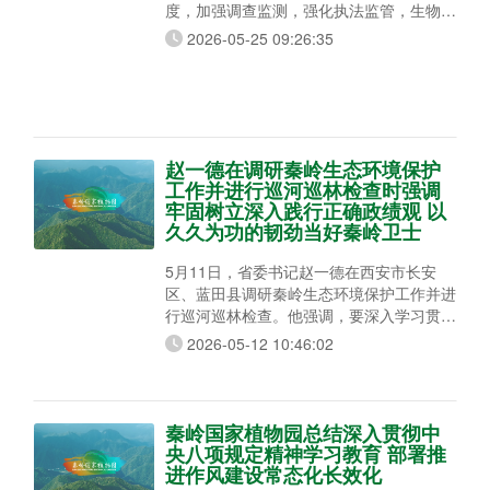
度，加强调查监测，强化执法监管，生物多
样性保护取得积极成效。 “陕西独特的地理
2026-05-25 09:26:35
位置、复杂的地形地貌及气候特征孕育了丰
富独特的生物多样性资源，是我国珍稀濒危
野生动植物分布较密集的重要区域。秦岭地
区是中国拥有独特丰富物种的生物多样性关
键地区，也是全球36个生物多样性热点地
区之一。”省生态环境厅自然生态保护处处
赵一德在调研秦岭生态环境保护
长高雪玲
工作并进行巡河巡林检查时强调
牢固树立深入践行正确政绩观 以
久久为功的韧劲当好秦岭卫士
5月11日，省委书记赵一德在西安市长安
区、蓝田县调研秦岭生态环境保护工作并进
行巡河巡林检查。他强调，要深入学习贯彻
习近平生态文明思想和习近平总书记历次来
2026-05-12 10:46:02
陕考察重要讲话重要指示，始终心怀“国之
大者”，牢固树立、深入践行正确政绩观，
以久久为功的韧劲当好秦岭卫士，切实守护
好我国中央水塔和中华民族祖脉。 长安区
秦岭国家植物园总结深入贯彻中
南五台国有生态林场康峪沟管护站管护面积
央八项规定精神学习教育 部署推
1699亩，域内生物多样性丰富。赵一德来
进作风建设常态化长效化
到这里，同