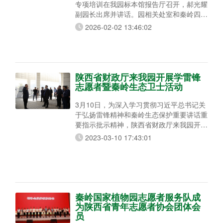
专项培训在我园标本馆报告厅召开，郝光耀
副园长出席并讲话。园相关处室和秦岭四宝
科学公园等单位负责人、有关工作人员和志
2026-02-02 13:46:02
愿者代表等三十余人参加本次培训。 郝光
耀副园长对几年来园区志愿工作取得的成果
给予了充分肯定，阐述了志愿者工作在园区
发展中的重要意义，并对未来志愿服务的开
展寄予殷切期望，鼓励全体干部职工以此次
陕西省财政厅来我园开展学雷锋
培训为契机，深入落实园区“开源节流”“过
志愿者暨秦岭生态卫士活动
紧日子”
3月10日，为深入学习贯彻习近平总书记关
于弘扬雷锋精神和秦岭生态保护重要讲话重
要指示批示精神，陕西省财政厅来我园开展
主题为“践行雷锋精神，共筑绿色家园”学雷
2023-03-10 17:43:01
锋志愿者暨秦岭生态卫士活动。陕西省财政
厅资环处处长郭省洲，陕西省林业局党组成
员、秦岭国家植物园园长张秦岭，副园长马
安平，陕西省林业局规划财务处处长陈宝林
等80多名党员干部参加了此次志愿者活
动。 上午，大家在我园义务植树点开展了
秦岭国家植物园志愿者服务队成
义务植树志愿
为陕西省青年志愿者协会团体会
员