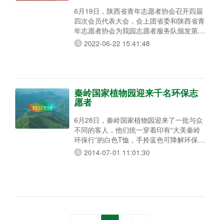
6月19日，陕西省青年志愿者协会召开四届
四次会员代表大会，会上团省委和陕西省青
年志愿者协会为我园志愿者服务队颁发第四
届团体会员证书，我园志愿者服务队被正式
2022-06-22 15:41:48
认定为陕西省青年志愿者协会团体会员。
秦岭国家植物园志愿者服务队将以无私奉献
为原则，以“服务社会，提升自我，传播生
态文明”为宗旨，通过对公众、对社会的志
愿服务，达到传播习近平生态文明思想、保
秦岭国家植物园迎来千名环保志
护绿水青山的目
愿者
6月28日，秦岭国家植物园迎来了一批与众
不同的客人，他们统一穿着印有“大美秦岭
环保行”的白色T恤，手拎蓝色可降解环保垃
圾袋，分段进入园就地保护区河道内、峡谷
2014-07-01 11:01:30
里捡拾垃圾。这是积极参与由华商报联合省
林业厅、省环保厅和西安市秦岭生态环境保
护管理委员会办公室共同推出的“大美秦岭
环保行”大型公益环保活动的环保志愿者
们。 在秦岭国家植物园举办“大美秦岭环保
行”的活动通知一经刊出，得到了广大市民
的热情响应