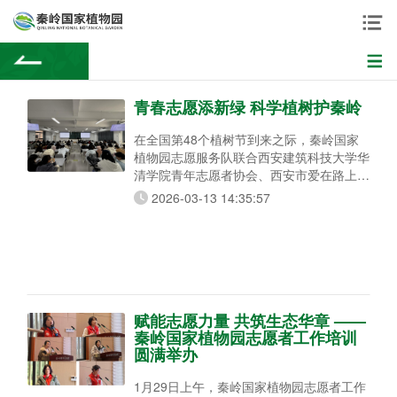
青春志愿添新绿 科学植树护秦岭
在全国第48个植树节到来之际，秦岭国家
植物园志愿服务队联合西安建筑科技大学华
清学院青年志愿者协会、西安市爱在路上公
益服务中心及周至县志愿服务联合会，在周
2026-03-13 14:35:57
至县义务植树活动期间为参加植树的学生和
群众开展“科学植树”科普宣传活动。 为充分
做好植树科普宣传，3月11日，我园志愿者
服务队在西安建筑科技大学华清学院组织
“科学植树”科普宣传主题培训，通过报告和
展板相结合的
赋能志愿力量 共筑生态华章 ——
秦岭国家植物园志愿者工作培训
圆满举办
1月29日上午，秦岭国家植物园志愿者工作