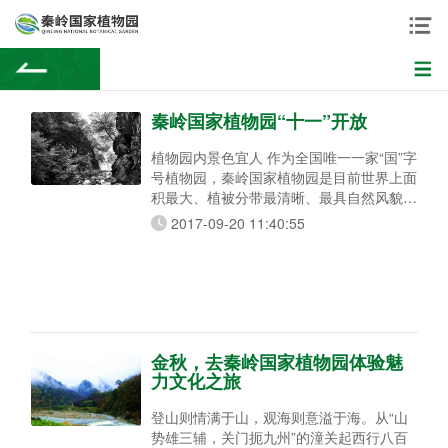
秦岭国家植物园“十一”开放
植物园内景色宜人 作为全国唯一一家“国”字
号植物园，秦岭国家植物园是目前世界上面
积最大、植被分带最清晰、最具自然风貌的
植物园，自开建以来就备受各界关注。据
2017-09-20 11:40:55
悉，秦岭国家植物园在“十一”国庆节正式对
外开放。 园区有5个地貌单元 该园是由国
家林业局、中国科学院、陕西省人民政府、
西安市人民政府联合共建的我国首个国家级
植物园。规划面积639平方公里，园区有高
山、中山、低山、丘陵和平原5个地
金秋，去秦岭国家植物园体验魅
力文化之旅
登山则情满于山，观海则意溢于海。从“山
势雄三辅，关门扼九州”的潼关起西行八百