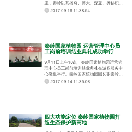
里，秦岭以其雄奇、博大、深邃、奥秘积淀
了诸多中华民族传统文化，它是中华文明的
2017-09-16 11:38:54
渊源，也是中华民族艺术的源泉与神圣殿
堂。 渭水流淌的终南山下，诞生了中国第
一部诗歌总集《诗经》中的大量诗作；周至
仙游寺的轶闻遗迹，激发了白居易创作《长
恨歌》的热情；被誉为“中国古代音乐的活
化石”、“古代东方的交响乐”的集贤鼓乐，
秦岭国家植物园 运营管理中心员
在秦岭北麓的集贤镇
工岗前培训结业典礼成功举行
9月11日上午10点，秦岭国家植物园运营管
理中心员工岗前培训结业典礼在游客服务中
心隆重举行。秦岭国家植物园园长张秦岭、
西旅集团副董事长刘昌永、陕西秦岭植物园
2017-09-14 11:35:06
建设开发有限公司董事长苏华、朱雀太平公
司董事长王军、朱雀太平公司秦岭国家植物
园项目负责人任飞翔参加了本次结业典礼。
典礼由任飞翔主持，首先，刘昌永总经理代
表西旅集团对本次培训的圆满完成，学员的
顺利结业表示祝贺；对运营强强联合充满信
四大功能定位 秦岭国家植物园打
心，殷切
造生态保护新高地