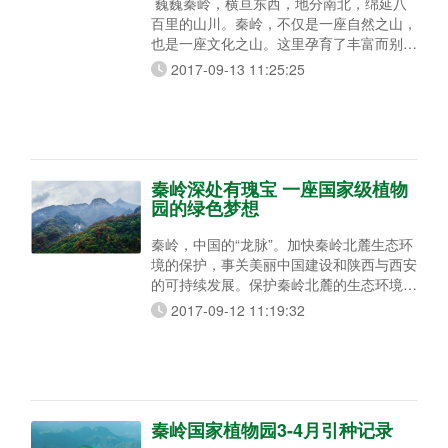
巍巍秦岭，横亘东西，地分南北，绵延八
百里的山川。秦岭，不仅是一座自然之山，
也是一座文化之山。这里孕育了丰富而别具
特色的生态资源,也诞生了中国最为繁盛的
2017-09-13 11:25:25
周秦汉唐文明。 坐落于秦岭北麓中段陕西
境内的中国首个国家级植物园——秦岭国家
植物园，是集生物多样性保护、科学研究、
科学教育与普及、生态旅游四大功能为一体
的综合性植物园。通过秦岭国家植物园建
设，传承秦岭绿色遗产，展示秦岭生态之
秦岭深处有瑰宝 一座国家级植物
美。 目前，该园
园的绿色梦想
秦岭，中国的“龙脉”。加快秦岭北麓生态环
境的保护，事关美丽中国建设和陕西与西安
的可持续发展。保护秦岭北麓的生态环境，
守护一山碧绿，正是西安建设国际化大都
2017-09-12 11:19:32
市、实现伟大中国梦的生动实践。 在这种
背景下，秦岭深处的瑰宝——秦岭国家植物
园应运而生，这是陕西向外界展示生态名片
的亮丽舞台，更是我国第一个国家级植物
园、陕西最具潜在价值的绿色品牌。 秦岭
国家植物园的价值，在于它不仅仅是一个植
秦岭国家植物园3-4月引种记录
物科普的场所，