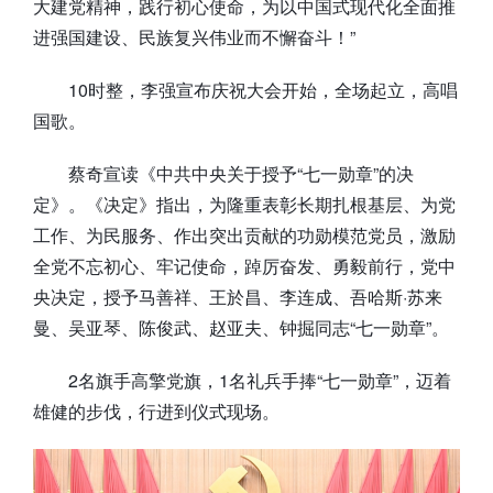
大建党精神，践行初心使命，为以中国式现代化全面推
进强国建设、民族复兴伟业而不懈奋斗！”
10时整，李强宣布庆祝大会开始，全场起立，高唱
国歌。
蔡奇宣读《中共中央关于授予“七一勋章”的决
定》。《决定》指出，为隆重表彰长期扎根基层、为党
工作、为民服务、作出突出贡献的功勋模范党员，激励
全党不忘初心、牢记使命，踔厉奋发、勇毅前行，党中
央决定，授予马善祥、王於昌、李连成、吾哈斯·苏来
曼、吴亚琴、陈俊武、赵亚夫、钟掘同志“七一勋章”。
2名旗手高擎党旗，1名礼兵手捧“七一勋章”，迈着
雄健的步伐，行进到仪式现场。