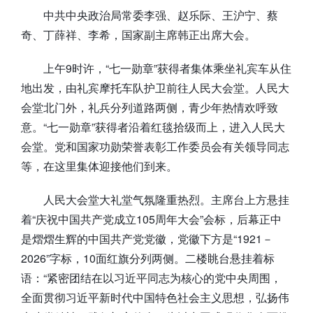
中共中央政治局常委李强、赵乐际、王沪宁、蔡
奇、丁薛祥、李希，国家副主席韩正出席大会。
上午9时许，“七一勋章”获得者集体乘坐礼宾车从住
地出发，由礼宾摩托车队护卫前往人民大会堂。人民大
会堂北门外，礼兵分列道路两侧，青少年热情欢呼致
意。“七一勋章”获得者沿着红毯拾级而上，进入人民大
会堂。党和国家功勋荣誉表彰工作委员会有关领导同志
等，在这里集体迎接他们到来。
人民大会堂大礼堂气氛隆重热烈。主席台上方悬挂
着“庆祝中国共产党成立105周年大会”会标，后幕正中
是熠熠生辉的中国共产党党徽，党徽下方是“1921－
2026”字标，10面红旗分列两侧。二楼眺台悬挂着标
语：“紧密团结在以习近平同志为核心的党中央周围，
全面贯彻习近平新时代中国特色社会主义思想，弘扬伟