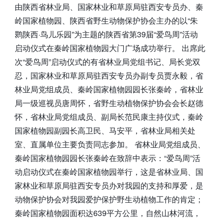
由陕西省林业局、国家林业和草原局驻西安专员办、秦
岭国家植物园、陕西省野生动物保护协会主办的以“朱
鹮陕西·鸟儿乐园”为主题的陕西省第39届“爱鸟周”活动
启动仪式在秦岭国家植物园大门广场成功举行。 出席此
次“爱鸟周”启动仪式的有省林业局党组书记、局长党双
忍，国家林业和草原局驻西安专员办副专员贾永毅，省
林业局党组成员、秦岭国家植物园园长张秦岭，省林业
局一级巡视员唐周怀，省野生动植物保护协会会长赵德
怀，省林业局党组成员、副局长范民康主持仪式，秦岭
国家植物园副园长高卫民、马安平，省林业局相关处
室、直属单位主要负责同志参加。 省林业局党组成员、
秦岭国家植物园园长张秦岭在致辞中表示：“爱鸟周”活
动启动仪式在秦岭国家植物园举行，这是省林业局、国
家林业和草原局驻西安专员办对我园的支持和厚爱，是
动物保护协会对我园爱护保护野生动植物工作的肯定；
秦岭国家植物园面积达639平方公里，自然山林河流，