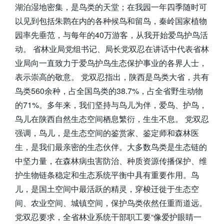
湖泊湿地密集，是鸟类的天堂；在我园一年四季随时可
以见到包括朱鹮在内的各种候鸟和留鸟，秦岭国家植物
园率先垂范，与每年的40万游客，从我开始爱鸟护鸟活
动。 省林业局党组书记、局长党双忍在讲话中代表省林
业局向一直致力于爱鸟护鸟生态保护事业的各界人士，
表示崇高的敬意。 党双忍指出，陕西是鸟类大省，共有
鸟类560余种，占全国鸟类的38.7%，占全省野生动物
的71%。多年来，我们坚持与鸟儿为伴，爱鸟、护鸟，
鸟儿在陕西自然生态空间栖息繁衍，生生不息。 党双忍
强调，鸟儿，是生态空间的鉴赏家、鉴定师和森林医
生，是我们最亲密的生态伙伴。大多数鸟类是生态链的
中坚力量，在森林病虫害防治、种质资源传播保护、维
护生物链条稳定和生态系统平衡中具有重要作用。鸟
儿，是国土空间中最活跃的精灵，穿梭迁徙于生态空
间、农业空间、城镇空间，保护鸟类依然任重而道远。
党双忍要求，全省林业系统干部职工要“像爱护眼睛一