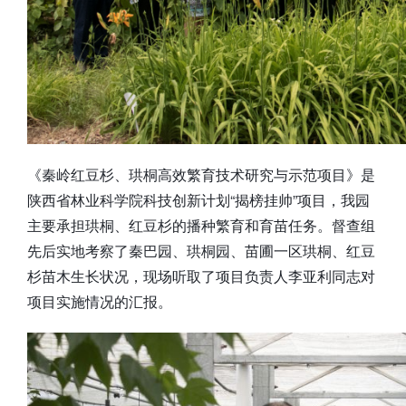
《秦岭红豆杉、珙桐高效繁育技术研究与示范项目》是
陕西省林业科学院科技创新计划“揭榜挂帅”项目，我园
主要承担珙桐、红豆杉的播种繁育和育苗任务。督查组
先后实地考察了秦巴园、珙桐园、苗圃一区珙桐、红豆
杉苗木生长状况，现场听取了项目负责人李亚利同志对
项目实施情况的汇报。