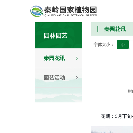
秦园花讯
园林园艺
字体大小：
中
秦园花讯
园艺活动
时间
花期：3月下旬