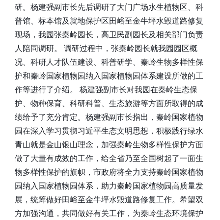
研。杨建强副市长先后调研了大门广场水生植物区、科
普馆、标本馆及就地保护区田峪至金牛坪水毁道路修复
现场，我园张秦岭园长，高卫民副园长及相关部门负责
人陪同调研。 调研过程中，张秦岭园长就我园园区概
况、科研人才队伍建设、科普研学、秦岭生物多样性保
护和秦岭国家植物园纳入国家植物园体系建设所做的工
作等进行了介绍。 杨建强副市长对我园在秦岭生态保
护、物种保育、科研科普、生态旅游等方面所取得的成
绩给予了充分肯定。杨建强副市长指出，秦岭国家植物
园在深入学习贯彻习近平生态文明思想，积极践行绿水
青山就是金山银山理念，加强秦岭生物多样性保护方面
做了大量有成效的工作，给全省乃至全国树起了一面生
物多样性保护的旗帜，市政府将全力支持秦岭国家植物
园纳入国家植物园体系，助力秦岭国家植物园高质量发
展，统筹做好田峪至金牛坪水毁道路修复工作。希望双
方加强沟通，共同做好有关工作，为秦岭生态环境保护