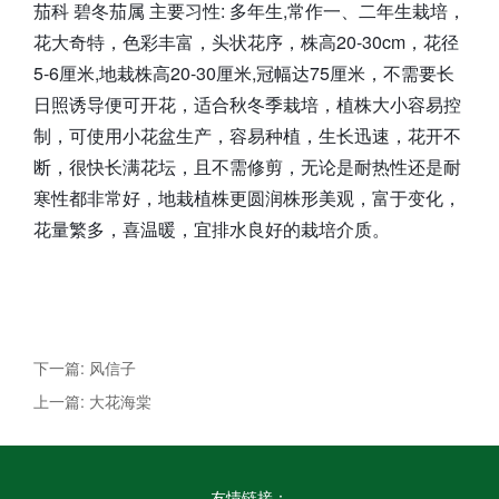
茄科 碧冬茄属 主要习性: 多年生,常作一、二年生栽培，
花大奇特，色彩丰富，头状花序，株高20-30cm，花径
5-6厘米,地栽株高20-30厘米,冠幅达75厘米，不需要长
日照诱导便可开花，适合秋冬季栽培，植株大小容易控
制，可使用小花盆生产，容易种植，生长迅速，花开不
断，很快长满花坛，且不需修剪，无论是耐热性还是耐
寒性都非常好，地栽植株更圆润株形美观，富于变化，
花量繁多，喜温暖，宜排水良好的栽培介质。
下一篇: 风信子
上一篇: 大花海棠
友情链接：