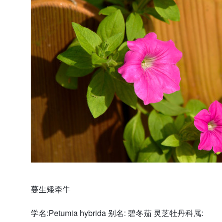
蔓生矮牵牛
学名:Petumia hybrida 别名: 碧冬茄 灵芝牡丹科属: