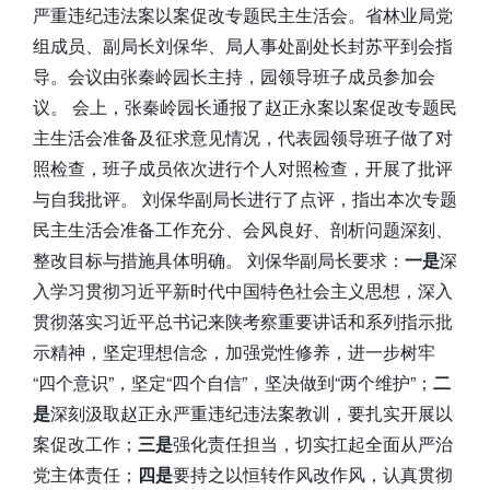
严重违纪违法案以案促改专题民主生活会。省林业局党
组成员、副局长刘保华、局人事处副处长封苏平到会指
导。会议由张秦岭园长主持，园领导班子成员参加会
议。 会上，张秦岭园长通报了赵正永案以案促改专题民
主生活会准备及征求意见情况，代表园领导班子做了对
照检查，班子成员依次进行个人对照检查，开展了批评
与自我批评。 刘保华副局长进行了点评，指出本次专题
民主生活会准备工作充分、会风良好、剖析问题深刻、
整改目标与措施具体明确。 刘保华副局长要求：
一是
深
入学习贯彻习近平新时代中国特色社会主义思想，深入
贯彻落实习近平总书记来陕考察重要讲话和系列指示批
示精神，坚定理想信念，加强党性修养，进一步树牢
“四个意识”，坚定“四个自信”，坚决做到“两个维护”；
二
是
深刻汲取赵正永严重违纪违法案教训，要扎实开展以
案促改工作；
三是
强化责任担当，切实扛起全面从严治
党主体责任；
四是
要持之以恒转作风改作风，认真贯彻