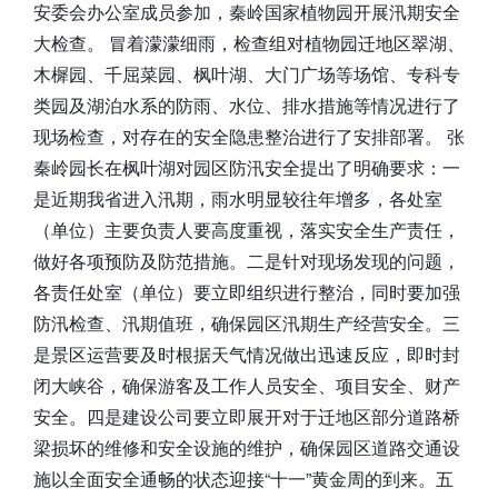
安委会办公室成员参加，秦岭国家植物园开展汛期安全
大检查。 冒着濛濛细雨，检查组对植物园迁地区翠湖、
木樨园、千屈菜园、枫叶湖、大门广场等场馆、专科专
类园及湖泊水系的防雨、水位、排水措施等情况进行了
现场检查，对存在的安全隐患整治进行了安排部署。 张
秦岭园长在枫叶湖对园区防汛安全提出了明确要求：一
是近期我省进入汛期，雨水明显较往年增多，各处室
（单位）主要负责人要高度重视，落实安全生产责任，
做好各项预防及防范措施。二是针对现场发现的问题，
各责任处室（单位）要立即组织进行整治，同时要加强
防汛检查、汛期值班，确保园区汛期生产经营安全。三
是景区运营要及时根据天气情况做出迅速反应，即时封
闭大峡谷，确保游客及工作人员安全、项目安全、财产
安全。四是建设公司要立即展开对于迁地区部分道路桥
梁损坏的维修和安全设施的维护，确保园区道路交通设
施以全面安全通畅的状态迎接“十一”黄金周的到来。五