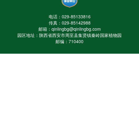
电话：029-85133816
传真：029-85142988
邮箱：qinlingbg@qinlingbg.com
园区地址：陕西省西安市周至县集贤镇秦岭国家植物园
邮编：710400