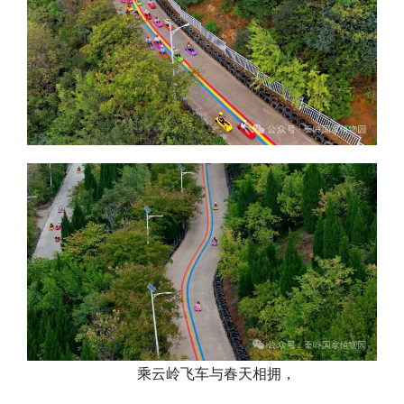
乘云岭飞车与春天相拥，