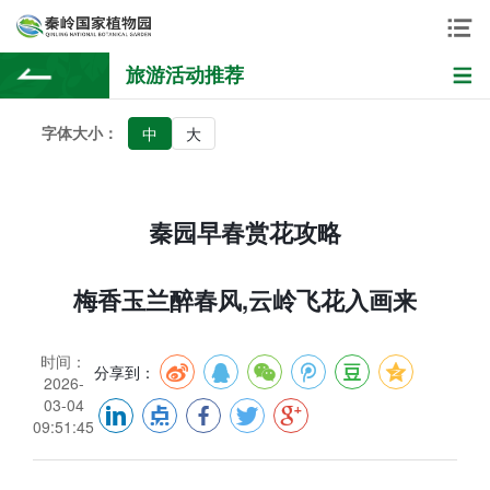
旅游活动推荐
字体大小：
中
大
秦园早春赏花攻略
梅香玉兰醉春风,云岭飞花入画来
时间：
分享到：
2026-
03-04
09:51:45