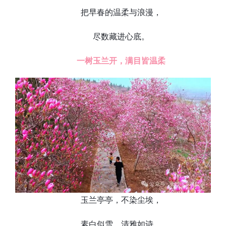
把早春的温柔与浪漫，
尽数藏进心底。
一树玉兰开，满目皆温柔
玉兰亭亭，不染尘埃，
素白似雪，清雅如诗。