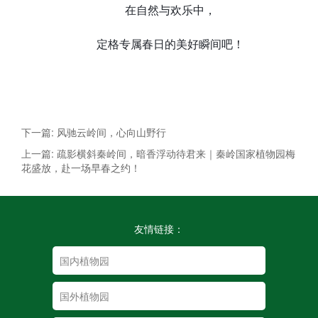
在自然与欢乐中，
定格专属春日的美好瞬间吧！
下一篇: 风驰云岭间，心向山野行
上一篇: 疏影横斜秦岭间，暗香浮动待君来｜秦岭国家植物园梅
花盛放，赴一场早春之约！
友情链接：