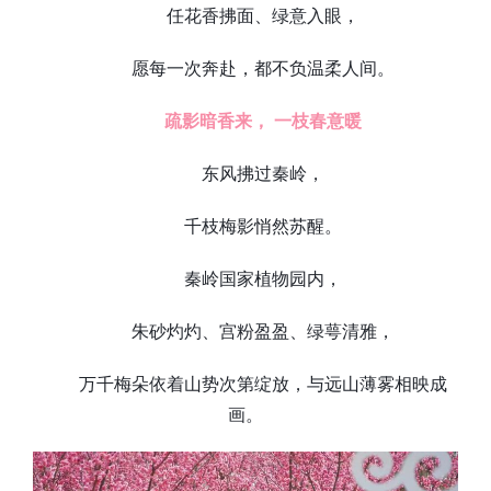
任花香拂面、绿意入眼，
愿每一次奔赴，都不负温柔人间。
疏影暗香来， 一枝春意暖
东风拂过秦岭，
千枝梅影悄然苏醒。
秦岭国家植物园内，
朱砂灼灼、宫粉盈盈、绿萼清雅，
万千梅朵依着山势次第绽放，与远山薄雾相映成
画。