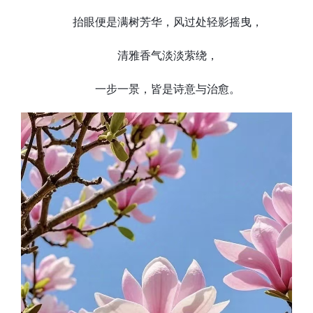
抬眼便是满树芳华，风过处轻影摇曳，
清雅香气淡淡萦绕，
一步一景，皆是诗意与治愈。