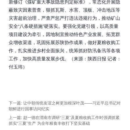
新修订《煤矿重大事故隐患判定标准》，常态化开展隐
蔽致灾因素普查，狠抓瓦斯、水害、顶板、冲击地压等
灾害超前治理，严查严惩严打违法违规行为，推动矿山
安全“八条硬措施”硬落实。要强化党建引领，以高质量
项目建设为牵引，因地制宜推动特色产业发展、拓宽群
众增收渠道，巩固拓展苏陕协作成果，做好夏粮收购工
作，扎实推进乡村全面振兴，统筹抓好防汛备汛等各项
工作，加快高质量发展步伐。（来源：陕西日报 记者：
付玉玮）
下一篇: 让中朝传统友谊之树更加根深叶茂——习近平总书记对
朝鲜进行国事访问纪实
上一篇: 赵一德在渭南市调研“三夏”及夏粮收购工作时强调抓紧
抓实“三夏”生产 为全年粮食丰收打下坚实基础