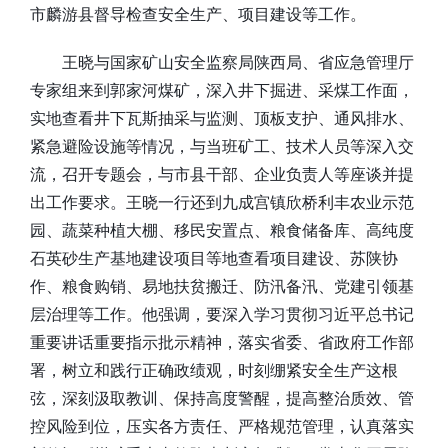
市麟游县督导检查安全生产、项目建设等工作。
王晓与国家矿山安全监察局陕西局、省应急管理厅
专家组来到郭家河煤矿，深入井下掘进、采煤工作面，
实地查看井下瓦斯抽采与监测、顶板支护、通风排水、
紧急避险设施等情况，与当班矿工、技术人员等深入交
流，召开专题会，与市县干部、企业负责人等座谈并提
出工作要求。王晓一行还到九成宫镇欣桥利丰农业示范
园、蔬菜种植大棚、移民安置点、粮食储备库、高纯度
石英砂生产基地建设项目等地查看项目建设、苏陕协
作、粮食购销、易地扶贫搬迁、防汛备汛、党建引领基
层治理等工作。他强调，要深入学习贯彻习近平总书记
重要讲话重要指示批示精神，落实省委、省政府工作部
署，树立和践行正确政绩观，时刻绷紧安全生产这根
弦，深刻汲取教训、保持高度警醒，提高整治质效、管
控风险到位，压实各方责任、严格规范管理，认真落实