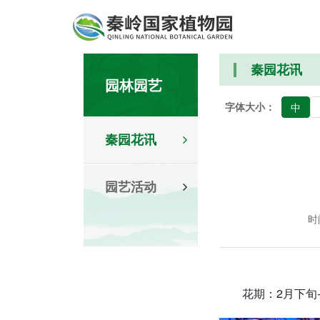
秦园花讯
园林园艺
字体大小：
中
秦园花讯
园艺活动
时间
花期：2月下旬