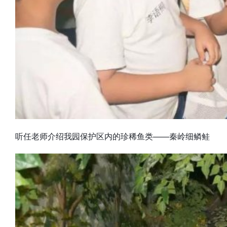
听任老师介绍我园保护区内的珍稀鱼类——秦岭细鳞鲑