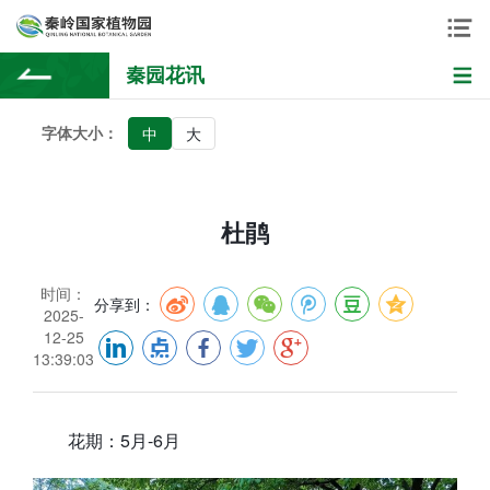
秦园花讯
字体大小：
中
大
杜鹃
时间：
分享到：
2025-
12-25
13:39:03
花期：5月-6月