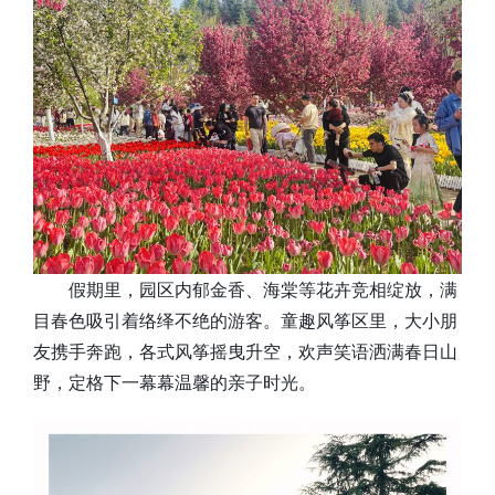
假期里，园区内郁金香、海棠等花卉竞相绽放，满
目春色吸引着络绎不绝的游客。童趣风筝区里，大小朋
友携手奔跑，各式风筝摇曳升空，欢声笑语洒满春日山
野，定格下一幕幕温馨的亲子时光。