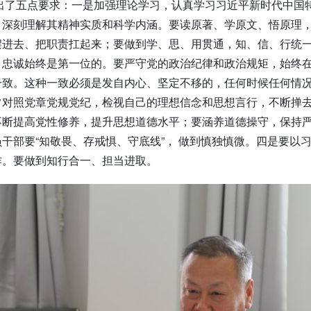
出了五点要求：一是加强理论学习，认真学习习近平新时代中国
，深刻理解其精神实质和科学内涵。要读原著、学原文、悟原理
摆进去、把职责扛起来；要做到学、思、用贯通，知、信、行统
，忠诚始终是第一位的。要严守党的政治纪律和政治规矩，始终
一致。这种一致必须是发自内心、坚定不移的，任何时候任何情
常对照党章党规党纪，检视自己的理想信念和思想言行，不断掸
不断提高党性修养，提升思想道德水平；要涵养道德操守，保持
干部要“知敬畏、存戒惧、守底线”， 做到慎独慎微。四是要以
作。要做到知行合一、担当进取。