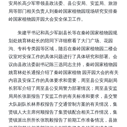
安局长高少军带领县政法委、县公安局、安监局、旅游
局等部门相关负责人到秦岭国家植物园现场研究安排秦
岭国家植物园开园大会安全保卫工作。
朱建平书记和高少军副县长等在秦岭国家植物园规
划处姚育林处长的陪同下详细察看了大门广场、花园
沟、专科专类园等区域，随后在秦岭国家植物园二楼会
议室对安保工作的具体问题进行了具体研究和部署。会
议由县政法委副书记陈三选同志主持，秦岭国家植物园
姚育林处长通报介绍了秦岭国家植物 园开园大会的有关
内容及安保工作的具体要求和需要，周至县公安局副局
长郭军介绍了周至县公安局警力部署情况；周至县安监
局局长张新报告了安监工作的有关标准和要求，县交警
大队副队长林养权报告了交通管制方案的有关情况，集
贤镇人大主席何顺报告了集贤镇配合相关工作情况，集
贤镇派出所所长张凯毅报告了前期工作准备情况，县旅