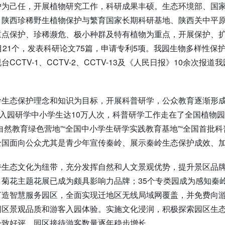
护为己任，开展植物研究工作，科研成果丰硕。生态环境部、国
、陕西珍稀野生植物保护与繁育国家长期科研基地、陕西关中平
点保护、珍稀濒危、极小种群及特有植物为重点，开展保护、扩
目21个，发表科研论文75篇，申请专利5项。我园生物多样性保
CCTV-1、CCTV-2、CCTV-13及《人民日报》10余次
岭生态保护理念和知识为目标，开展科普研学，公众教育逐渐形
年入园研学中小学生达10万人次，科普研学工作走在了全国植物
自然教育绿色营地”“全国中小学生研学实践教育基地”“全国首批科
全国面向公众尤其是青少年宣传秦岭、展示秦岭生态保护成效、
特生态文化为纽带，充分发挥自然和人文景观优势，提升景区品
、菊花主题花展已成为颇具影响力品牌；35个专类园成为感知秦
打造智慧服务园区，全面实现迁地区无线局域网覆盖，并免费向
园区景观品质和游客入园体验。实施文化浸润，积极探索园区生
一致好评，园区接待游客数量逐年稳步增长。