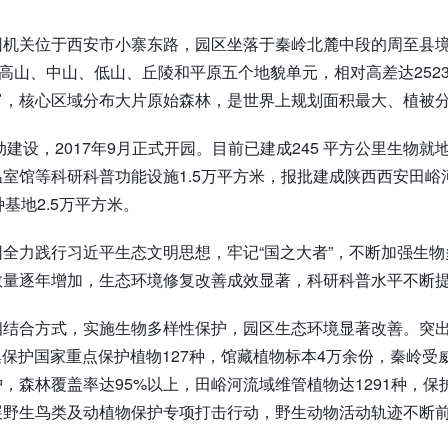
园机关位于西安市小寨东路，园区坐落于秦岭北麓中段的周至县境
括高山、中山、低山、丘陵和平原五个地貌单元，相对高差达25
富，核心区域分布大片原始森林，是世界上规划面积最大、植被
启动建设，2017年9月正式开园。目前已建成245 平方公里生物
室馆等科研科普功能设施1.5万平方米，报批建成陕西西安田
基地2.5万平方米。
园全力践行习近平生态文明思想，牢记“国之大者”，不断加强生
数量逐年增加，生态环境修复改善成效显著，科研科普水平不断
结合方式，实施生物多样性保护，园区生态环境显著改善。突出
，收集保护国家重点保护植物127种，馆藏植物标本4万余份，秦岭
，森林覆盖率达95%以上，田峪河流域维管植物达1291种，
展野生鸟类及动植物保护专项打击行动，野生动物活动轨迹不断