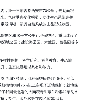
内，距十三朝古都西安市70公里，规划面积
23米。气候垂直变化明显，立体生态系统完整，
分带最清晰、最具自然风貌的山岳型植物园。
就地保护区和10平方公里迁地保护区。重点建设了
峪河湿地公园；建设海棠园、木兰园、蔷薇园等专
物多样性保护、科学研究、科普教育、生态旅
提升，生态旅游逐渐具有影响力。
秦巴山区植物，引种保护植物6745种，涵盖
受威胁植物物种75%以上实现了迁地保护；就地保
保护了我国最北端的大面积野生蕙兰种群和罕见水
前移，羚牛、金丝猴等在园区频繁出现。