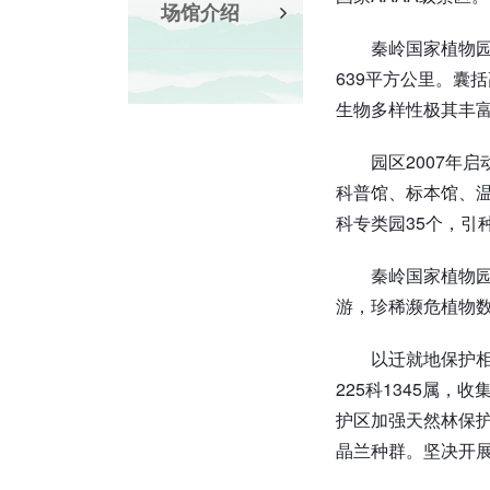
场馆介绍
秦岭国家植物
639平方公里。囊
生物多样性极其丰
园区2007年
科普馆、标本馆、温
科专类园35个，引种
秦岭国家植物
游，珍稀濒危植物
以迁就地保护相
225科1345属
护区加强天然林保护
晶兰种群。坚决开