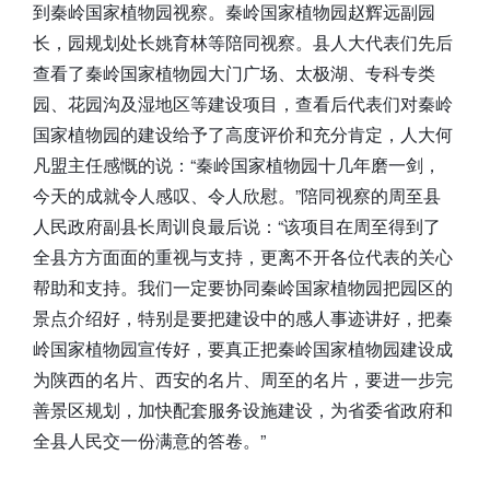
到秦岭国家植物园视察。秦岭国家植物园赵辉远副园
长，园规划处长姚育林等陪同视察。县人大代表们先后
查看了秦岭国家植物园大门广场、太极湖、专科专类
园、花园沟及湿地区等建设项目，查看后代表们对秦岭
国家植物园的建设给予了高度评价和充分肯定，人大何
凡盟主任感慨的说：“秦岭国家植物园十几年磨一剑，
今天的成就令人感叹、令人欣慰。”陪同视察的周至县
人民政府副县长周训良最后说：“该项目在周至得到了
全县方方面面的重视与支持，更离不开各位代表的关心
帮助和支持。我们一定要协同秦岭国家植物园把园区的
景点介绍好，特别是要把建设中的感人事迹讲好，把秦
岭国家植物园宣传好，要真正把秦岭国家植物园建设成
为陕西的名片、西安的名片、周至的名片，要进一步完
善景区规划，加快配套服务设施建设，为省委省政府和
全县人民交一份满意的答卷。”