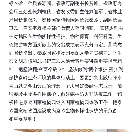
标本馆、种质资源圃。省政府副秘书长贾峰、省政府办
公厅三处处长刘桂秋，省发改委副主任刘迎军，省林业
局局长党双忍、秦岭国家植物园园长张秦岭，副园长高
卫民、马安平及相关部门负责人陪同调研。 蒿慧杰副省
长对我园在生物多样性保护、物种保育、科研科普、生
态旅游等方面所做出的突出成绩表示充分肯定。蒿慧杰
副省长指出，秦岭国家植物园要深入学习贯彻习近平生
态文明思想和总书记三次来陕考察重要讲话重要指示精
神，把坚决拥护“两个确立”、坚决做到“两个维护”落实到
保护秦岭生态环境的具体行动上，要更加突出践行绿水
青山就是金山银山的理念，坚决当好秦岭生态卫士，加
强秦岭生物多样性保护，做好森林防火和防疫工作，积
极推进秦岭国家植物园纳入国家植物园体系工作，把秦
岭国家植物园建设成为秦岭生物多样性保护的示范窗口
和重要基地！