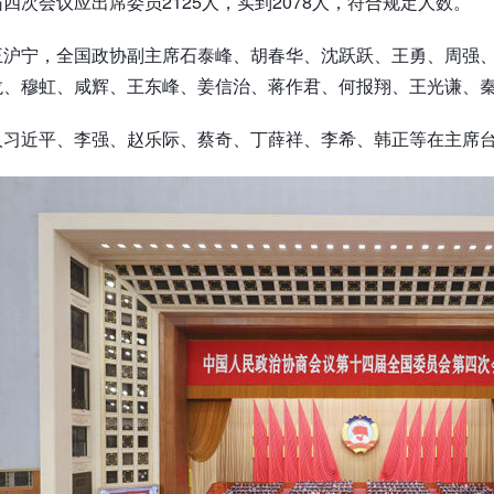
四次会议应出席委员2125人，实到2078人，符合规定人数。
王沪宁，全国政协副主席石泰峰、胡春华、沈跃跃、王勇、周强、
龙、穆虹、咸辉、王东峰、姜信治、蒋作君、何报翔、王光谦、
人习近平、李强、赵乐际、蔡奇、丁薛祥、李希、韩正等在主席