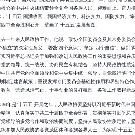
为核心的中共中央团结带领全党全国各族人民，迎难而上、奋力
，“十四五”圆满收官，我国经济实力、科技实力、国防实力、
四中全会胜利召开，擘画了“十五五”发展蓝图。
过去一年来人民政协工作。他说，政协全国委员会及其常务委员
个确立”的决定性意义，增强“四个意识”、坚定“四个自信”、做到
落实习近平总书记关于加强和改进人民政协工作的重要思想和在庆
持党的领导、统一战线、协商民主有机结合，坚持人民政协性质
中国共产党的全面领导和党中央集中统一领导，自觉践行“两个
规划制定建言献策；重视发挥专门委员会基础性作用和界别特色
习教育，营造风清气正、干事创业的良好氛围，各项工作取得新
026年是“十五五”开局之年，人民政协要坚持以习近平新时代
会精神，认真落实中共二十届四中全会部署，贯彻落实习近平总
产党领导的多党合作和政治协商制度，坚持人民政协性质定位，
织参加人民政协的各党派团体和各族各界人士，为实现“十五五