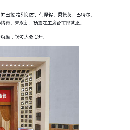
帕巴拉·格列朗杰、何厚铧、梁振英、巴特尔、
秦博勇、朱永新、杨震在主席台前排就座。
台就座，祝贺大会召开。