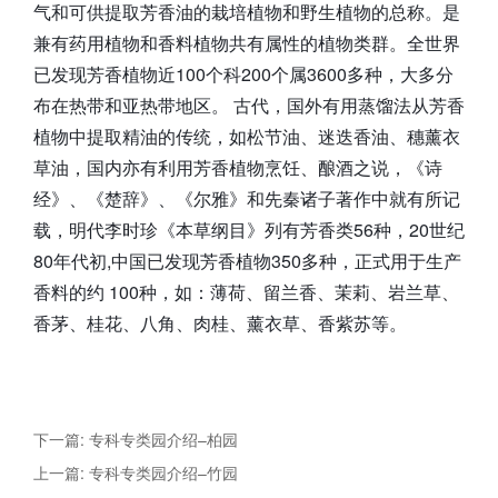
气和可供提取芳香油的栽培植物和野生植物的总称。是
兼有药用植物和香料植物共有属性的植物类群。全世界
已发现芳香植物近100个科200个属3600多种，大多分
布在热带和亚热带地区。 古代，国外有用蒸馏法从芳香
植物中提取精油的传统，如松节油、迷迭香油、穗薰衣
草油，国内亦有利用芳香植物烹饪、酿酒之说，《诗
经》、《楚辞》、《尔雅》和先秦诸子著作中就有所记
载，明代李时珍《本草纲目》列有芳香类56种，20世纪
80年代初,中国已发现芳香植物350多种，正式用于生产
香料的约 100种，如：薄荷、留兰香、茉莉、岩兰草、
香茅、桂花、八角、肉桂、薰衣草、香紫苏等。
下一篇: 专科专类园介绍–柏园
上一篇: 专科专类园介绍–竹园