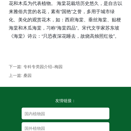
花和木瓜为代表植物。 海棠花栽培历史悠久，是自古以
来雅俗共赏的名花，素有“国艳”之誉，多用于城市绿
化、美化的观赏花木，如：西府海棠、垂丝海棠、贴梗
海棠和木瓜海棠，习称“海棠四品”。宋代文学家苏东坡
《海棠》诗云：“只恐夜深花睡去，故烧高烛照红妆”。
下一篇: 专科专类园介绍–梅园
上一篇: 桑园
友情链接：