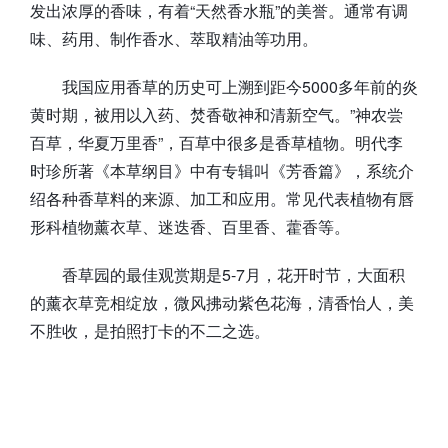
发出浓厚的香味，有着“天然香水瓶”的美誉。通常有调
味、药用、制作香水、萃取精油等功用。
我国应用香草的历史可上溯到距今5000多年前的炎
黄时期，被用以入药、焚香敬神和清新空气。”神农尝
百草，华夏万里香”，百草中很多是香草植物。明代李
时珍所著《本草纲目》中有专辑叫《芳香篇》，系统介
绍各种香草料的来源、加工和应用。常见代表植物有唇
形科植物薰衣草、迷迭香、百里香、藿香等。
香草园的最佳观赏期是5-7月，花开时节，大面积
的薰衣草竞相绽放，微风拂动紫色花海，清香怡人，美
不胜收，是拍照打卡的不二之选。