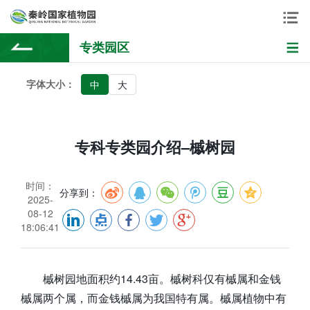
专类园区
字体大小：
中
大
专科专类园介绍–槭树园
时间：
分享到：
2025-
08-12
18:06:41
槭树园地面积约14.43亩。槭树科仅有槭属和金钱
槭属两个属，而金钱槭属为我国特有属。槭属植物中有