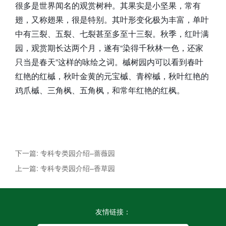
很多是世界闻名的观赏树种。其果实是小坚果，常有
翅，又称翅果，很是特别。其叶形变化极为丰富，单叶
中有三裂、五裂、七裂甚至多至十三裂。秋季，红叶满
园，观赏期长达两个月，遂有“染得千秋林一色，还家
只当是春天”这样的咏绘之词。槭树园内可以看到春叶
红艳的红槭，秋叶金黄的元宝槭、青榨槭，秋叶红艳的
鸡爪槭、三角枫、五角枫，和常年红艳的红枫。
下一篇: 专科专类园介绍–蔷薇园
上一篇: 专科专类园介绍–香草园
友情链接：