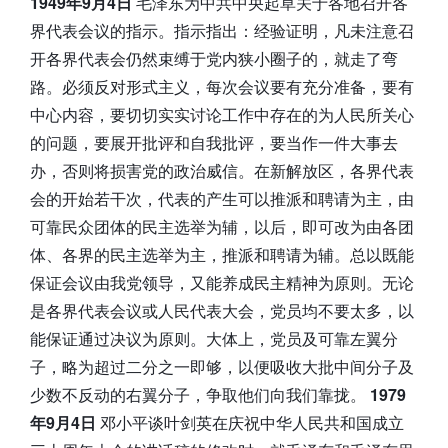
1949年9月4日
毛泽东为中共中央起草关于各地召开各
界代表会议的指示。指示指出：经验证明，凡未注意召
开各界代表会仍然束缚于党内狭小圈子的，就走了弯
路。必须反对形式主义，每次会议要有充分准备，要有
中心内容，要切切实实讨论工作中存在的为人民所关心
的问题，要展开批评和自我批评，要当作一件大事去
办，否则将损害党的政治威信。在新解放区，各界代表
会的开始若干次，代表的产生可以推派和聘请为主，由
可靠民众团体的民主选举为辅，以后，即可改为由各团
体、各界的民主选举为主，推派和聘请为辅。总以既能
保证会议由我党领导，又能养成民主精神为原则。无论
是各界代表会议或人民代表大会，党员均不要太多，以
能保证通过决议为原则。大体上，党员及可靠左翼分
子，略为超过二分之一即够，以便吸收大批中间分子及
少数不反动的右翼分子，争取他们向我们靠拢。
1979
年9月4日
邓小平谈叶剑英在庆祝中华人民共和国成立