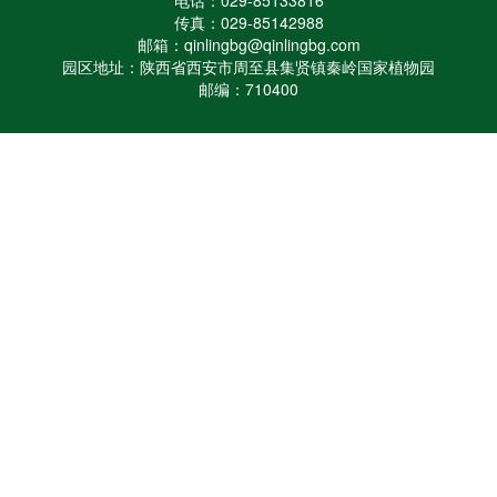
传真：029-85142988
邮箱：qinlingbg@qinlingbg.com
园区地址：陕西省西安市周至县集贤镇秦岭国家植物园
邮编：710400