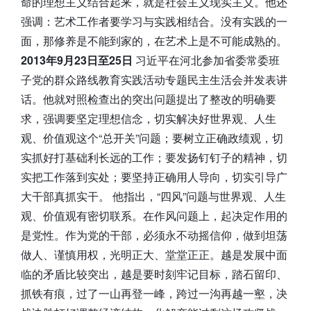
命的理想主义结合起来，就是社会主义现实主义。他还
强调：艺术工作者要学习与实践相结合。没有实践的一
面，那修养是不能到家的，在艺术上是不可能成熟的。
2013年9月23日至25日
习近平在河北参加省委常委班
子党的群众路线教育实践活动专题民主生活会并发表讲
话。他就对照检查出的突出问题提出了整改的明确要
求，强调要坚定理想信念，切实解决好世界观、人生
观、价值观这个“总开关”问题；要树立正确政绩观，切
实抓好打基础利长远的工作；要发扬钉钉子的精神，切
实把工作落到实处；要坚持正确用人导向，切实引导广
大干部真抓实干。 他指出，“四风”问题与世界观、人生
观、价值观有密切联系。在作风问题上，起决定作用的
是党性。作为党的干部，必须永不动摇信仰，做到坦荡
做人、谨慎用权，光明正大、堂堂正正。越是发展中面
临的矛盾比较突出，越是要时刻牢记目标，踏石留印、
抓铁有痕，过了一山再登一峰，跨过一沟再越一壑，决