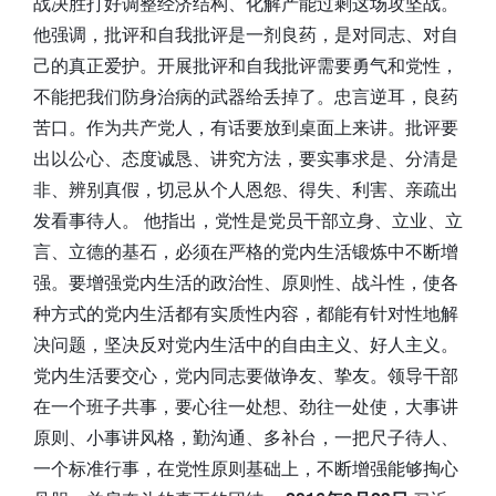
战决胜打好调整经济结构、化解产能过剩这场攻坚战。
他强调，批评和自我批评是一剂良药，是对同志、对自
己的真正爱护。开展批评和自我批评需要勇气和党性，
不能把我们防身治病的武器给丢掉了。忠言逆耳，良药
苦口。作为共产党人，有话要放到桌面上来讲。批评要
出以公心、态度诚恳、讲究方法，要实事求是、分清是
非、辨别真假，切忌从个人恩怨、得失、利害、亲疏出
发看事待人。 他指出，党性是党员干部立身、立业、立
言、立德的基石，必须在严格的党内生活锻炼中不断增
强。要增强党内生活的政治性、原则性、战斗性，使各
种方式的党内生活都有实质性内容，都能有针对性地解
决问题，坚决反对党内生活中的自由主义、好人主义。
党内生活要交心，党内同志要做诤友、挚友。领导干部
在一个班子共事，要心往一处想、劲往一处使，大事讲
原则、小事讲风格，勤沟通、多补台，一把尺子待人、
一个标准行事，在党性原则基础上，不断增强能够掏心