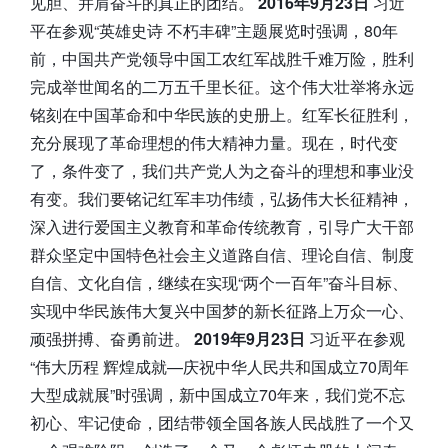
见胆、并肩奋斗的真正的团结。
2016年9月23日
习近
平在参观“英雄史诗 不朽丰碑”主题展览时强调，80年
前，中国共产党领导中国工农红军战胜千难万险，胜利
完成举世闻名的二万五千里长征。这个伟大壮举将永远
铭刻在中国革命和中华民族的史册上。红军长征胜利，
充分展现了革命理想的伟大精神力量。现在，时代变
了，条件变了，我们共产党人为之奋斗的理想和事业没
有变。我们要铭记红军丰功伟绩，弘扬伟大长征精神，
深入进行爱国主义教育和革命传统教育，引导广大干部
群众坚定中国特色社会主义道路自信、理论自信、制度
自信、文化自信，继续在实现“两个一百年”奋斗目标、
实现中华民族伟大复兴中国梦的新长征路上万众一心、
顽强拼搏、奋勇前进。
2019年9月23日
习近平在参观
“伟大历程 辉煌成就—庆祝中华人民共和国成立70周年
大型成就展”时强调，新中国成立70年来，我们党不忘
初心、牢记使命，团结带领全国各族人民战胜了一个又