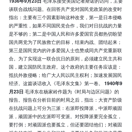
1936年9月23日
毛泽东接受美国记者斯诺的访问，主要
谈联合战线问题。在回答共产党对国民党政策的改变时
指出：主要有三个因素影响这种改变，第一是日本侵略
的严重性，如果不同国民党合作，我们对日抗战的力量
是不够的；第二是中国人民和许多爱国官员都热切盼望
国共两党为了民族救亡的目标，结束内战、团结起来；
第三是国民党内的许多爱国人士也赞成同共产党重新联
合。为了实现这一联合抗日的原则，必须建立民主共和
国，建立国防民主政府。这个政府的主要任务应该是：
抵抗外敌侵略；给广大人民以民主权利；加速发展国民
经济。这篇谈话收入《毛泽东文集》第一卷。
1940年9
月23日
毛泽东在杨家岭作题为《时局与边区问题》的
报告。报告在分析目前的时局之后，指出：大资产阶级
在抗战问题上可分为三派：右派即投降派，中派即顽固
派，顽固派中的左派即可变派。对投降派要完全孤立，
要打倒；对顽固派也要孤立，但还要团结他们；对顽固