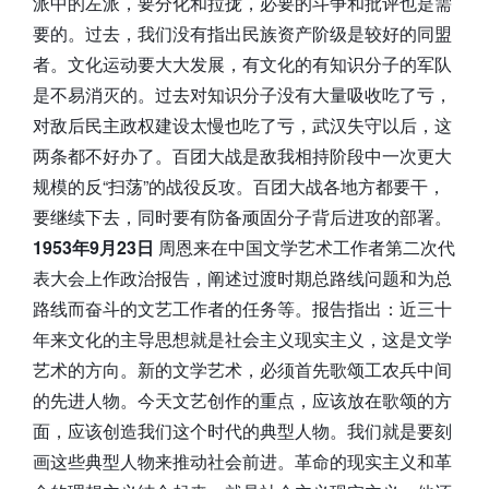
派中的左派，要分化和拉拢，必要的斗争和批评也是需
要的。过去，我们没有指出民族资产阶级是较好的同盟
者。文化运动要大大发展，有文化的有知识分子的军队
是不易消灭的。过去对知识分子没有大量吸收吃了亏，
对敌后民主政权建设太慢也吃了亏，武汉失守以后，这
两条都不好办了。百团大战是敌我相持阶段中一次更大
规模的反“扫荡”的战役反攻。百团大战各地方都要干，
要继续下去，同时要有防备顽固分子背后进攻的部署。
1953年9月23日
周恩来在中国文学艺术工作者第二次代
表大会上作政治报告，阐述过渡时期总路线问题和为总
路线而奋斗的文艺工作者的任务等。报告指出：近三十
年来文化的主导思想就是社会主义现实主义，这是文学
艺术的方向。新的文学艺术，必须首先歌颂工农兵中间
的先进人物。今天文艺创作的重点，应该放在歌颂的方
面，应该创造我们这个时代的典型人物。我们就是要刻
画这些典型人物来推动社会前进。革命的现实主义和革