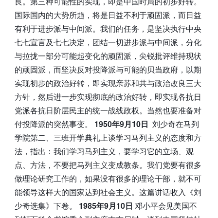
良。第三种可能性的实现，即是中国时局的初步好转。
国际国内的大势所趋，将是日益不利于顽固派，而日益
有利于进步派与中间派。我们的任务，是坚决执行中央
七七宣言及七七决定，团结一切进步派与中间派，分化
与拉拢一部分可能起变化的顽固派，尖锐批评维持现状
的顽固派，而坚决反对投降派与可能的贝当政府，以期
实现初步的政治好转，即实现亲苏和共与政治改良三大
方针，然后进一步实现彻底的政治好转，即实现各抗日
党派各抗日阶层民主的统一战线政权。当然也要准备对
付投降派的突然事变。
1950年9月10日
刘少奇在马列
学院第二、三班开学典礼上谈学习马列主义的态度和方
法，指出：我们学习马列主义，要学习它的立场、观
点、方法，不要把马列主义变成教条。我们党要有很多
做理论研究工作的，如果没有很多的理论干部，就不可
能领导这样大的国家达到社会主义。这篇讲话收入《刘
少奇选集》下卷。
1985年9月10日
邓小平会见美国不