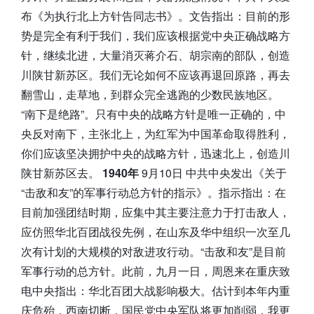
布《为执行北上方针告同志书》。文告指出：目前的形
势是完全有利于我们，我们应该根据党中央正确战略方
针，继续北进，大量消灭蒋介石、胡宗南的部队，创造
川陕甘新苏区。我们无论如何不应该再退回原路，再去
翻雪山，走草地，到群众完全逃跑的少数民族地区。
“南下是绝路”。只有中央的战略方针是唯一正确的，中
央反对南下，主张北上，为红军为中国革命取得胜利，
你们应该坚决拥护中央的战略方针，迅速北上，创造川
陕甘新苏区去。
1940年
9月10日 中共中央发出《关于
“击敌和友”的军事行动总方针的指示》。指示指出：在
目前加强团结时期，应集中其主要注意力于打击敌人，
应仿照华北百团战役先例，在山东及华中组织一次至几
次有计划的大规模的对敌进攻行动。“击敌和友”是目前
军事行动的总方针。此前，九月一日，周恩来在重庆致
电中央指出：华北百团大战影响极大。估计到本年内重
庆危殆，西南切断，国民党中央军队将更加削弱，我更