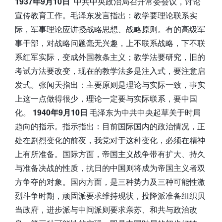
1937年9月10日
中共中央政治局召开常委会议，讨论
宣传教育工作。毛泽东发言指出：教学要理论联系实
际，军事理论应讲授战略思想、战略原则。有的高级军
事干部，对战略问题毫无兴趣，上不联系战略，下不联
系红军实际，变成外国教条主义；教学法要研究，旧的
考试方法要改变，现在的教学法多是注入式，要注意启
发式。张闻天指出：主要原则是理论与实际一致，事实
上这一点做得很少，理论一定要与实际联系，要中国
化。
1940年9月10日
毛泽东为中共中央起草关于时局
趋向的指示。指示指出：目前国际国内的政治情况，正
处在剧烈变化的前夜，我党对于这种变化，必须在精神
上有所准备。国际方面，帝国主义战争带有扩大、持久
与准备决战的性质，抗日的中国则将成为帝国主义者双
方争夺的对象。国内方面，是三种势力及三种可能性激
烈斗争时期，顽固派要求维持现状，投降派准备组织贝
当政府，进步派与中间派则要求亲苏、和共与政治改