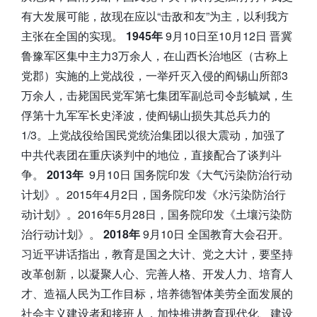
有大发展可能，故现在应以“击敌和友”为主，以利我方
主张在全国的实现。
1945年
9月10日至10月12日 晋冀
鲁豫军区集中主力3万余人，在山西长治地区（古称上
党郡）实施的上党战役，一举歼灭入侵的阎锡山所部3
万余人，击毙国民党军第七集团军副总司令彭毓斌，生
俘第十九军军长史泽波，使阎锡山损失其总兵力的
1/3。上党战役给国民党统治集团以很大震动，加强了
中共代表团在重庆谈判中的地位，直接配合了谈判斗
争。
2013年
9月10日 国务院印发《大气污染防治行动
计划》。2015年4月2日，国务院印发《水污染防治行
动计划》。2016年5月28日，国务院印发《土壤污染防
治行动计划》。
2018年
9月10日 全国教育大会召开。
习近平讲话指出，教育是国之大计、党之大计，要坚持
改革创新，以凝聚人心、完善人格、开发人力、培育人
才、造福人民为工作目标，培养德智体美劳全面发展的
社会主义建设者和接班人，加快推进教育现代化、建设