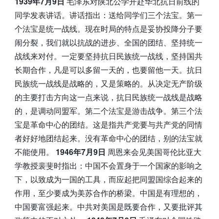
1939年7月9日
毛泽东对陕北公学开赴华北抗日前线的
同学发表讲话。讲话指出：送给同学们三个法宝。第一
个法宝是统一战线。现在时局的特点是妥协投降分子要
闹分裂，我们就以抗战的进步、全国的团结、坚持统一
战线来对付。一定要坚持抗日民族统一战线，坚持国共
长期合作，凡是可以多留一天的，也要留他一天。抗日
民族统一战线是战略的，又是策略的。从决定无产阶级
的主要打击方向这一点来说，抗日民族统一战线是战略
的，是调动同盟军。第二个法宝是游击战争。第三个法
宝是革命中心的团结。这是指共产党要与共产党的同情
者好好地团结起来。没有革命中心的团结，别的法宝就
不能使用。
1946年7月9日
周恩来会见美国哥伦比亚大
学教授裴斐时指出：中国不会置身于一个国家的影响之
下，以致成为一国的工具，而应起把同盟国综合起来的
作用，至少要成为美苏合作的桥梁。中国是有理想的，
中国要富强起来。中共对美国是既要合作，又要批评其