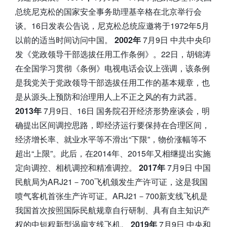
总统尼克松的国家安全事务助理基辛格在北京举行会
谈。16日发表公告说，尼克松总统应邀将于1972年5月
以前的适当时间访问中国。
2002年
7月9日 中共中央印
发《党政领导干部选拔任用工作条例》。22日，胡锦涛
在全国学习贯彻《条例》电视电话会议上强调，该条例
是我党关于党政领导干部选拔任用工作的基本规章，也
是从源头上预防和治理用人上不正之风的有力武器。
2013年
7月9日、16日 国务院召开经济形势座谈会，明
确提出区间调控思路，即经济运行要保持在合理区间，
经济增长率、就业水平等不滑出“下限”，物价涨幅等不
超出“上限”。此后，在2014年、2015年又相继提出实施
定向调控、相机调控和精准调控。
2017年
7月9日 中国
民航局为ARJ21－700飞机颁发生产许可证，这是我国
喷气客机首张生产许可证。ARJ21－700新支线飞机是
我国首次按照国际民航规章自行研制、具有自主知识产
权的中短程新型涡扇支线飞机。
2019年
7月9日 中央和