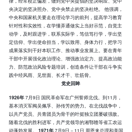
律，经常校正偏差，做到党中央提倡的坚决响应、党中
央决定的坚决照办、党中央禁止的坚决杜绝。 他强调，
中央和国家机关要走在理论学习的前列，提高学习教育
针对性和实效性，在学懂弄通做实上当好示范，自觉主
动学，及时跟进学，联系实际学，笃信笃行学，学出坚
定信仰、学出使命担当，学以致用、身体力行，把学习
成果落实到干好本职工作、推动事业发展上。要在青年
干部中开展强化政治理论、增强政治定力、提高政治能
力、防范政治风险专题培训，创造条件让干部在斗争实
践中经风雨、见世面、长才干、壮筋骨。
党史回眸
1926年
7月9日 国民革命军在广州誓师北伐。到11月，
基本消灭军阀吴佩孚、孙传芳的势力。在北伐战争中，
以共产党员、共青团员为骨干的叶挺独立团屡破强敌。
随着北伐的胜利进军，共产党领导的湘鄂赣等省工农运
动蓬勃发展。
1971年
7月9日－11日 周恩来总理和美国