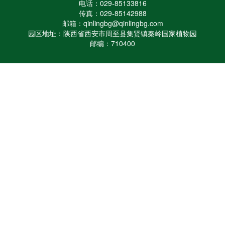
电话：029-85133816
传真：029-85142988
邮箱：qinlingbg@qinlingbg.com
园区地址：陕西省西安市周至县集贤镇秦岭国家植物园
邮编：710400