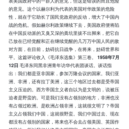
表美国政府中的一群人的意见，但这是错误的而且危险
的意见。这个以赫尔利为代表的美国对华政策的危险
性，就在于它助长了国民党政府的反动，增大了中国内
战的危机。假如赫尔利政策继续下去，美国政府便将陷
在中国反动派的又臭又深的粪坑里拔不出脚来，把它自
己放在已经觉醒和正在继续觉醒的几万万中国人民的敌
对方面，在目前，妨碍抗日战争，在将来，妨碍世界和
平。这篇评论收入《毛泽东选集》第三卷。
1958年7月
12日
毛泽东同黑非洲青年访华代表团谈话。谈话指
出：我们都是亚非国家，参加万隆会议的国家。我们亚
洲、非洲，还有拉丁美洲，这三个地区过去都是受帝国
主义压迫的。西方帝国主义者自以为是文明的，说被压
迫者是野蛮的。可是我们没有占领别的地方，非洲也没
有占领过欧洲。是欧洲占领非洲，这就很文明了？帝国
主义占领我们中国，这就很野蛮。我们中国过去、现在
都没有占领别的国家，将来也不会去占领美国、英国作