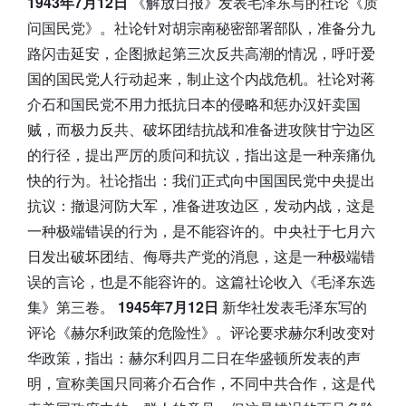
1943年7月12日
《解放日报》发表毛泽东写的社论《质
问国民党》。社论针对胡宗南秘密部署部队，准备分九
路闪击延安，企图掀起第三次反共高潮的情况，呼吁爱
国的国民党人行动起来，制止这个内战危机。社论对蒋
介石和国民党不用力抵抗日本的侵略和惩办汉奸卖国
贼，而极力反共、破坏团结抗战和准备进攻陕甘宁边区
的行径，提出严厉的质问和抗议，指出这是一种亲痛仇
快的行为。社论指出：我们正式向中国国民党中央提出
抗议：撤退河防大军，准备进攻边区，发动内战，这是
一种极端错误的行为，是不能容许的。中央社于七月六
日发出破坏团结、侮辱共产党的消息，这是一种极端错
误的言论，也是不能容许的。这篇社论收入《毛泽东选
集》第三卷。
1945年7月12日
新华社发表毛泽东写的
评论《赫尔利政策的危险性》。评论要求赫尔利改变对
华政策，指出：赫尔利四月二日在华盛顿所发表的声
明，宣称美国只同蒋介石合作，不同中共合作，这是代