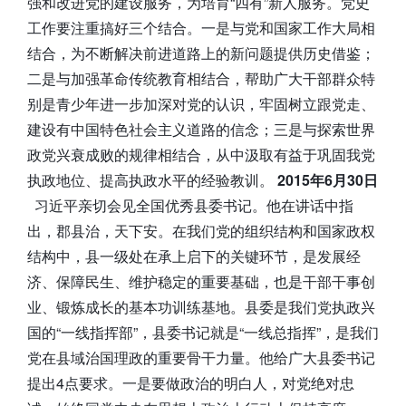
强和改进党的建设服务，为培育“四有”新人服务。党史
工作要注重搞好三个结合。一是与党和国家工作大局相
结合，为不断解决前进道路上的新问题提供历史借鉴；
二是与加强革命传统教育相结合，帮助广大干部群众特
别是青少年进一步加深对党的认识，牢固树立跟党走、
建设有中国特色社会主义道路的信念；三是与探索世界
政党兴衰成败的规律相结合，从中汲取有益于巩固我党
执政地位、提高执政水平的经验教训。
2015年6月30日
习近平亲切会见全国优秀县委书记。他在讲话中指
出，郡县治，天下安。在我们党的组织结构和国家政权
结构中，县一级处在承上启下的关键环节，是发展经
济、保障民生、维护稳定的重要基础，也是干部干事创
业、锻炼成长的基本功训练基地。县委是我们党执政兴
国的“一线指挥部”，县委书记就是“一线总指挥”，是我们
党在县域治国理政的重要骨干力量。他给广大县委书记
提出4点要求。一是要做政治的明白人，对党绝对忠