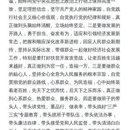
诚，始终同党中央在思想上政治上行动上保持高度一
致，坚定理想信念，坚守共产党人的精神家园，自觉践
行社会主义核心价值观，自觉执行党的纪律和规矩，真
正做到头脑始终清醒、立场始终坚定。二是要做发展的
开路人，勇于担当、奋发有为，适应和引领经济发展新
常态，把握和顺应深化改革新进程，回应人民群众新期
待，坚持从实际出发，带领群众一起做好经济社会发展
工作，特别是要打好扶贫开发攻坚战，让老百姓生活越
来越好，真正做到为官一任，造福一方。三是要做群众
的贴心人，坚持全心全意为人民服务的根本宗旨，自觉
贯彻党的群众路线，心系群众、为民造福，心中始终装
着老百姓，先天下之忧而忧，后天下之乐而乐，真正做
到心系群众、热爱群众、服务群众。四是要做班子的带
头人，带头讲党性、重品行、做表率，带头搞好“三严
三实”专题教育，带头抓班子带队伍，带头依法办事，
带头廉洁自律，带头接受党和人民监督，带头清清白白