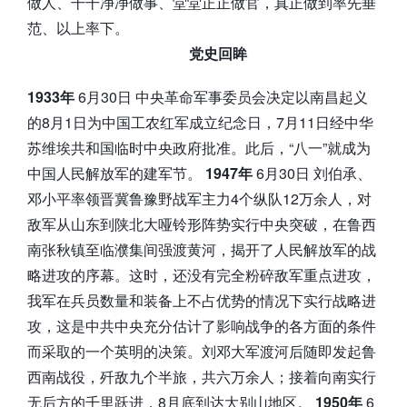
做人、干干净净做事、堂堂正正做官，真正做到率先垂
范、以上率下。
党史回眸
1933年
6月30日 中央革命军事委员会决定以南昌起义
的8月1日为中国工农红军成立纪念日，7月11日经中华
苏维埃共和国临时中央政府批准。此后，“八一”就成为
中国人民解放军的建军节。
1947年
6月30日 刘伯承、
邓小平率领晋冀鲁豫野战军主力4个纵队12万余人，对
敌军从山东到陕北大哑铃形阵势实行中央突破，在鲁西
南张秋镇至临濮集间强渡黄河，揭开了人民解放军的战
略进攻的序幕。这时，还没有完全粉碎敌军重点进攻，
我军在兵员数量和装备上不占优势的情况下实行战略进
攻，这是中共中央充分估计了影响战争的各方面的条件
而采取的一个英明的决策。刘邓大军渡河后随即发起鲁
西南战役，歼敌九个半旅，共六万余人；接着向南实行
无后方的千里跃进，8月底到达大别山地区。
1950年
6