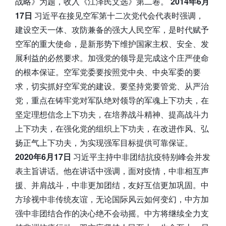
战略》为题，收入《江泽民文选》第二卷。
2014年6月
17日
习近平在接见空军第十二次党代会代表时强调，
建设空天一体、攻防兼备的强大人民空军，是时代赋予
空军的重大使命，是新形势下维护国家主权、安全、发
展利益的必然要求。加强党的领导是完成这个庄严使命
的根本保证。空军党委要按照党中央、中央军委的要
求，切实抓好空军党的建设。要坚持党要管党、从严治
党，重点在铸牢党对军队绝对领导的军魂上下功夫，在
坚定理想信念上下功夫，在培养战斗精神、提高战斗力
上下功夫，在强化党的组织上下功夫，在改进作风、弘
扬正气上下功夫，为实现强军目标提供可靠保证。
2020年6月17日
习近平主持中非团结抗疫特别峰会并发
表主旨讲话。他在讲话中强调，面对疫情，中非相互声
援、并肩战斗，中非更加团结，友好互信更加巩固。中
方珍视中非传统友谊，无论国际风云如何变幻，中方加
强中非团结合作的决心绝不会动摇。中方将继续全力支