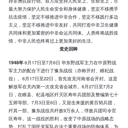
持非洲抗疫行动。双方应坚持人民至上、生命至上，尽
最大努力保护人民生命安全和身体健康，坚定不移携手
抗击疫情，坚定不移推进中非合作，坚定不移践行多边
主义，坚定不移推进中非友好，共同打造中非卫生健康
共同体和更加紧密的中非命运共同体。人类终将战胜疫
情，中非人民也终将过上更加美好的生活。
党史回眸
1948年
6月17日至7月6日 华东野战军主力在中原野战
军主力的配合下进行了豫东战役（亦称开封、睢杞战
役）。6月17日至22日，首先攻克河南省会开封。这是
解放军在关内第一次攻克省会城市。6月27日至7月2
日，在睢县、杞县地区歼灭区寿年兵团部及整编第七十
五师等部。7月3日至6日，又迎击来援的黄百韬兵团，
歼其一部。豫东战役共歼敌9万余人，俘敌兵团司令官
区寿年。这一战役的胜利，改变了中原战场的战略态
势，打乱了国民党军队在这个重要战场的防御体系，为