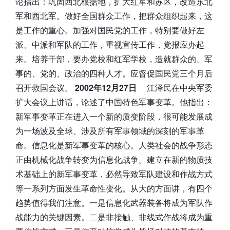
论指出：巩固西北根据地，扩大红军和苏区，改造东北
军和西北军。做好全国群众工作，把群众组织起来，这
是工作的重心。加强对国民党的工作，特别要做好左
派、中派和军队的工作，重视宣传工作，党报应办起
来。培养干部，要办党校和红军学校，造就群众的、军
事的、党的、政治的四种人才。应督促国民党三个月后
召开救国会议。
2002年12月27日
江泽民在中央军委
扩大会议上讲话，论述了中国特色军事变革。他指出：
新军事变革正在进入一个新的质变阶段，很可能发展成
为一场波及全球、涉及所有军事领域的深刻的军事革
命。信息化是新军事变革的核心。人类社会的战争形态
正由机械化战争转变为信息化战争。建立在新的物质技
术基础上的新军事变革，必然导致军队建设和作战方式
等一系列方面发生革命性变化。从大的方面讲，有四个
趋势值得我们注意。一是信息化武器装备将成为军队作
战能力的关键因素。二是非接触、非线式作战将成为重