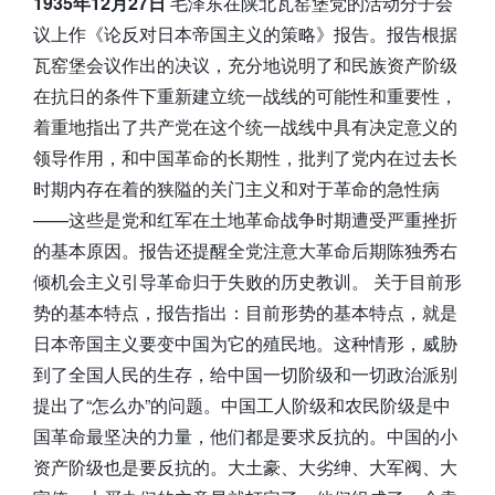
1935年12月27日
毛泽东在陕北瓦窑堡党的活动分子会
议上作《论反对日本帝国主义的策略》报告。报告根据
瓦窑堡会议作出的决议，充分地说明了和民族资产阶级
在抗日的条件下重新建立统一战线的可能性和重要性，
着重地指出了共产党在这个统一战线中具有决定意义的
领导作用，和中国革命的长期性，批判了党内在过去长
时期内存在着的狭隘的关门主义和对于革命的急性病
——这些是党和红军在土地革命战争时期遭受严重挫折
的基本原因。报告还提醒全党注意大革命后期陈独秀右
倾机会主义引导革命归于失败的历史教训。 关于目前形
势的基本特点，报告指出：目前形势的基本特点，就是
日本帝国主义要变中国为它的殖民地。这种情形，威胁
到了全国人民的生存，给中国一切阶级和一切政治派别
提出了“怎么办”的问题。中国工人阶级和农民阶级是中
国革命最坚决的力量，他们都是要求反抗的。中国的小
资产阶级也是要反抗的。大土豪、大劣绅、大军阀、大