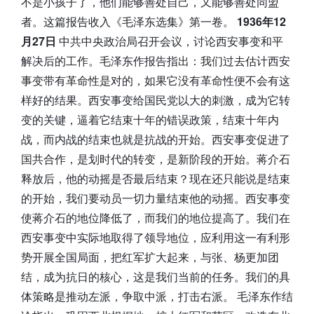
不是小孩子了，他们能够善处自己，又能够善处同盟
者。这篇报告收入《毛泽东选集》第一卷。
1936年12
月27日
中共中央政治局召开会议，讨论西安事变和平
解决后的工作。毛泽东作报告指出：我们过去估计西安
事变带有革命性是对的，如果它没有革命性便不会有这
样好的结果。西安事变给国民党以大的刺激，成为它转
变的关键，逼着它结束十年的错误政策，结束十年内
战，而内战的结束也就是抗战的开始。西安事变促进了
国共合作，是划时代的转变，是新阶段的开始。蒋介石
释放后，他的动摇是否最后结束？现在还只能说是结束
的开始，我们要动员一切力量结束他的动摇。西安事变
使蒋介石的地位降低了，而我们的地位提高了。我们在
西安事变中实际地取得了领导地位，应利用这一有利形
势开展全国局面，把红军扩大起来，与张、杨更加团
结，成为抗日的核心，这是我们当前的任务。我们的具
体策略是推动左派，争取中派，打击右派。 毛泽东作结