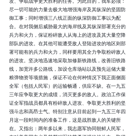
攻、争取战争更大胜利的任务。为此目的，我军必须：
尽一切可能的力量去极大地增强海岸及其纵深的坚固防
御工事；同时增强三八线正面的纵深防御工事以为配
合。在对我侧后威胁最大的海岸线及其纵深部署充分的
兵力和火力，保证粉碎敌人从海上的进攻及其大量空降
部队的进攻。在其他可能遭受敌人登陆进攻的地区则部
署可能有的兵力和火力，同样要用其全力争取粉碎敌人
的进攻。坚决地迅速地采取加修新铁路线，改善旧铁路
线，加宽许多公路线，加设仓库场站以及预先运储大量
粮弹物资等项措施，保证不论在何种情况下我正面侧面
全军（包括人民军）的运输畅通，供应不缺。在一九五
三年应争取更大的成绩，消灭更多的敌人。政治工作保
证全军指战员都具有粉碎敌人进攻、争取更大胜利的坚
强斗志和高昂士气。特别注意从目前起到一九五三年四
月这一段时间内的准备工作，这是战胜敌人的关键所
在。又指出：两年多以来，我志愿军协同朝鲜人民军，