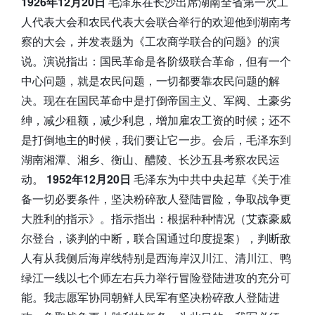
1926年12月20日
毛泽东在长沙出席湖南全省第一次工
人代表大会和农民代表大会联合举行的欢迎他到湖南考
察的大会，并发表题为《工农商学联合的问题》的演
说。演说指出：国民革命是各阶级联合革命，但有一个
中心问题，就是农民问题，一切都要靠农民问题的解
决。现在在国民革命中是打倒帝国主义、军阀、土豪劣
绅，减少租额，减少利息，增加雇农工资的时候；还不
是打倒地主的时候，我们要让它一步。会后，毛泽东到
湖南湘潭、湘乡、衡山、醴陵、长沙五县考察农民运
动。
1952年12月20日
毛泽东为中共中央起草《关于准
备一切必要条件，坚决粉碎敌人登陆冒险，争取战争更
大胜利的指示》。指示指出：根据种种情况（艾森豪威
尔登台，谈判的中断，联合国通过印度提案），判断敌
人有从我侧后海岸线特别是西海岸汉川江、清川江、鸭
绿江一线以七个师左右兵力举行冒险登陆进攻的充分可
能。我志愿军协同朝鲜人民军有坚决粉碎敌人登陆进