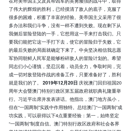
在对美帝国主义及其帮凶军的英勇顽强的战斗中，取得
了伟大的辉煌的胜利，已经摸清了敌人的底子，克服了
很多的困难，积蓄了丰富的经验。美帝国主义采用了很
多办法和我们斗争，没有一样不遭到失败。现在剩下从
我侧后冒险登陆的一手，它想用这一手来打击我们。只
要我们能把它这一手打下去，使它的冒险归于失败，它
的最后失败的局面就确定下来了。中央坚决相信我志愿
军协同朝鲜人民军是能够粉碎敌人的冒险计划的。希望
同志们小心谨慎，坚忍沉着，动员全力，争取时间，完
成一切对敌登陆作战的准备工作，只要准备好了，胜利
就是我们的了。
2019年12月20日
庆祝澳门回归祖国20
周年大会暨澳门特别行政区第五届政府就职典礼隆重举
行。习近平出席并发表讲话。他指出，澳门地方虽小，
但在“一国两制”实践中作用独特。总结澳门“一国两制”成
功实践，可以获得以下4点重要经验：第一，始终坚定
“一国两制”制度自信。澳门特别行政区政府和社会各界