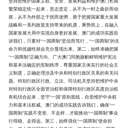
坚持把维护国家主权、安全、发展利益和维护澳门长期
繁荣稳定统一起来，意志坚定，从不为一时之曲折而动
摇，从不为外部之干扰而迷惘，善于把握国家重大发展
战略和一系列政策支持带来的机遇，乘势而上，在融入
国家发展大局中实现自身更好发展。澳门的成功实践告
诉我们，只要对“一国两制”坚信而笃行，“一国两制”的生
命力和优越性就会充分显现出来。第二，始终准确把握
“一国两制”正确方向。广大澳门同胞旗帜鲜明维护宪法
和基本法确定的宪制秩序，尊重国家主体实行的社会主
义制度，正确处理涉及中央和特别行政区关系的有关问
题。特别行政区行政、立法、司法机关坚持把维护中央
对特别行政区全面管治权和保障特别行政区高度自治权
有机结合起来，坚守“一国”原则底线，自觉维护中央权
力和基本法权威。澳门的成功实践告诉我们，确保“一
国两制”实践不变形、不走样，才能推动“一国两制”事业
行得稳、走得远。第三，始终强化“一国两制”使命担