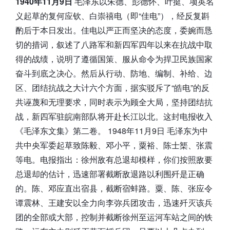
1940年11月9日
毛泽东以朱德、彭德怀、叶挺、项英名
义起草的复何应钦、白崇禧电（即“佳电”），经反复斟
酌后于本日发出。佳电以严正而坚决的态度，委婉而恳
切的措词，叙述了八路军和新四军四年以来在抗战中取
得的战绩，说明了遵循国策、服从命令为捍卫民族国家
奋斗到底之决心。然后从行动、防地、编制、补给、边
区、团结抗战之大计六个方面，据实驳斥了“皓电”的反
共诬蔑和无理要求，同时表示为顾全大局，坚持团结抗
战，新四军驻皖南部队将开赴长江以北。这封电报收入
《毛泽东文集》第二卷。 1948年11月9日 毛泽东为中
共中央军委起草致陈毅、邓小平，粟裕、陈士榘、张震
等电。电报指出：徐州敌有总退却模样，你们按照敌要
总退却的估计，迅速部署截断敌退路以利围歼是正确
的。陈、邓应直出宿县，截断宿蚌路。粟、陈、张应令
谭震林、王建安以全力向李弥兵团攻击，迅速歼灭该兵
团的全部或大部，控制并截断徐州至运河车站之间的铁