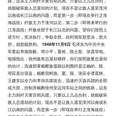
路，运东主力则歼灭黄百韬兵团。只要以上几点办到，
就能破坏敌人总退却的计划。现在不是让敌人退至淮河
以南或长江以南的问题，而是第一步（即现在举行之淮
海战役）歼敌主力于淮河以北，第二步（即将来举行的
江淮战役）歼敌余部于长江以北的问题。望你们按照上
述方针，坚决执行，争取全胜。此时我军愈坚决，愈大
胆，就愈能胜利。
1948年11月9日
毛泽东为中共中央
军委起草致陈毅、邓小平，粟裕、陈士榘、张震等电。
电报指出：徐州敌有总退却模样，你们按照敌要总退却
的估计，迅速部署截断敌退路以利围歼是正确的。陈、
邓应直出宿县，截断宿蚌路。粟、陈、张应令谭震林、
王建安以全力向李弥兵团攻击，迅速歼灭该兵团的全部
或大部，控制并截断徐州至运河车站之间的铁路，运东
主力则歼灭黄百韬兵团。只要以上几点办到，就能破坏
敌人总退却的计划。现在不是让敌人退至淮河以南或长
江以南的问题，而是第一步（即现在举行之淮海战役）