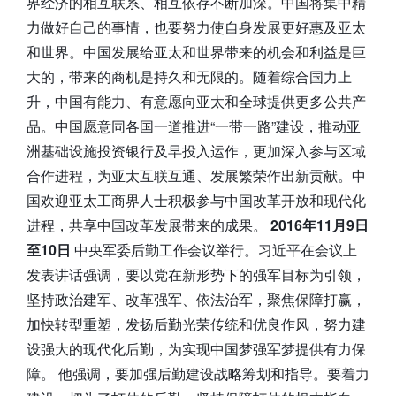
界经济的相互联系、相互依存不断加深。中国将集中精
力做好自己的事情，也要努力使自身发展更好惠及亚太
和世界。中国发展给亚太和世界带来的机会和利益是巨
大的，带来的商机是持久和无限的。随着综合国力上
升，中国有能力、有意愿向亚太和全球提供更多公共产
品。中国愿意同各国一道推进“一带一路”建设，推动亚
洲基础设施投资银行及早投入运作，更加深入参与区域
合作进程，为亚太互联互通、发展繁荣作出新贡献。中
国欢迎亚太工商界人士积极参与中国改革开放和现代化
进程，共享中国改革发展带来的成果。
2016年11月9日
至10日
中央军委后勤工作会议举行。习近平在会议上
发表讲话强调，要以党在新形势下的强军目标为引领，
坚持政治建军、改革强军、依法治军，聚焦保障打赢，
加快转型重塑，发扬后勤光荣传统和优良作风，努力建
设强大的现代化后勤，为实现中国梦强军梦提供有力保
障。 他强调，要加强后勤建设战略筹划和指导。要着力