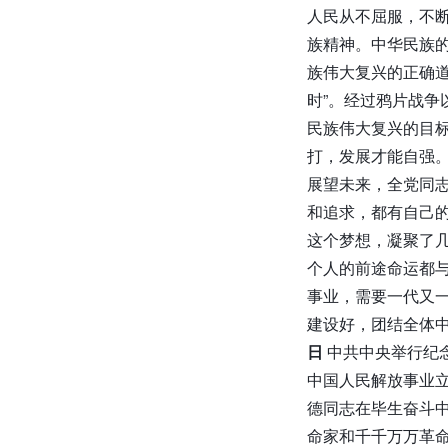
人民从不屈服，不
族精神。中华民族的
族伟大复兴的正确
时”。经过鸦片战
民族伟大复兴的目
打，发展才能自强
展望未来，全党同
和追求，都有自己
这个梦想，凝聚了
个人的前途命运都
事业，需要一代又
建设好，团结全体
日
中共中央举行纪念
中国人民解放事业
德同志在毕生奋斗
命家和千千万万革