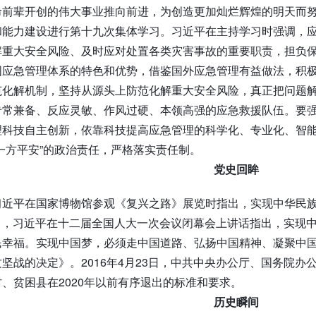
命前辈开创的伟大事业推向前进，为创造更加灿烂辉煌的明天而
和能力建设进行第十九次集体学习。习近平在主持学习时强调，
解重大安全风险、及时应对处置各类灾害事故的重要职责，担负
国应急管理体系的特色和优势，借鉴国外应急管理有益做法，积极
范化解机制，坚持从源头上防范化解重大安全风险，真正把问题
专常兼备、反应灵敏、作风过硬、本领高强的应急救援队伍。要
理科技自主创新，依靠科技提高应急管理的科学化、专业化、智
一方平安”的政治责任，严格落实责任制。
党史回眸
日 习近平在国家博物馆参观《复兴之路》展览时指出，实现中华
17日，习近平在十二届全国人大一次会议闭幕会上讲话指出，实
民幸福。实现中国梦，必须走中国道路、弘扬中国精神、凝聚中
坚战的决定》。2016年4月23日，中共中央办公厅、国务院
、贫困县在2020年以前有序退出的标准和要求。
历史瞬间