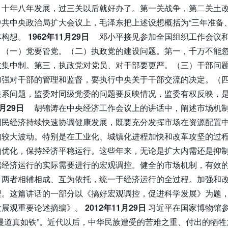
，十年八年发展，过三关以后就好办了。第一关战争，第二关土
共中央政治局扩大会议上，毛泽东把上述设想概括为“三年准备
本构想。
1962年11月29日
邓小平接见参加全国组织工作会议
：（一）党要管党。（二）执政党的建设问题。第一，千万不能
主集中制。第三，执政党对党员、对干部要更严。（三）干部问
加强对干部的管理和监督，要执行中央关于干部交流的决定。（
关系问题，监委对同级党委的问题要反映情况，监委有权反映，
11月29日
胡锦涛在中央经济工作会议上的讲话中，阐述市场机
国民经济持续快速协调健康发展，既要充分发挥市场在资源配置
的较大波动。特别是在工业化、城镇化进程加快和改革攻坚的过
构优化，保持经济平稳运行。这些年来，无论是扩大内需还是抑
据经济运行的实际需要进行的宏观调控。健全的市场机制，有效
，两者相辅相成、互为依托，统一于经济运行的全过程。加强和
程。这篇讲话的一部分以《搞好宏观调控，促进科学发展》为题
发展观重要论述摘编》。
2012年11月29日
习近平在国家博物馆
漫道真如铁”。近代以后，中华民族遭受的苦难之重、付出的牺