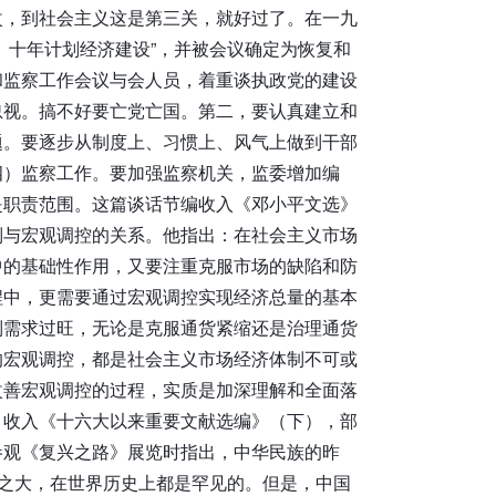
改，到社会主义这是第三关，就好过了。在一九
、十年计划经济建设”，并被会议确定为恢复和
和监察工作会议与会人员，着重谈执政党的建设
忽视。搞不好要亡党亡国。第二，要认真建立和
题。要逐步从制度上、习惯上、风气上做到干部
四）监察工作。要加强监察机关，监委增加编
是职责范围。这篇谈话节编收入《邓小平文选》
制与宏观调控的关系。他指出：在社会主义市场
中的基础性作用，又要注重克服市场的缺陷和防
程中，更需要通过宏观调控实现经济总量的基本
制需求过旺，无论是克服通货紧缩还是治理通货
的宏观调控，都是社会主义市场经济体制不可或
改善宏观调控的过程，实质是加深理解和全面落
，收入《十六大以来重要文献选编》（下），部
参观《复兴之路》展览时指出，中华民族的昨
牲之大，在世界历史上都是罕见的。但是，中国