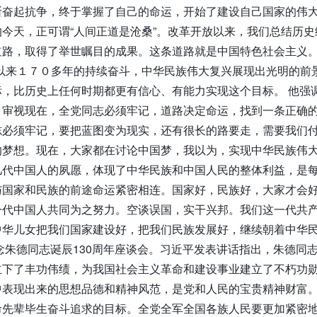
断奋起抗争，终于掌握了自己的命运，开始了建设自己国家的伟
今天，正可谓“人间正道是沧桑”。改革开放以来，我们总结历
道路，取得了举世瞩目的成果。这条道路就是中国特色社会主义。
争以来１７０多年的持续奋斗，中华民族伟大复兴展现出光明的前
标，比历史上任何时期都更有信心、有能力实现这个目标。 他强
。审视现在，全党同志必须牢记，道路决定命运，找到一条正确
志必须牢记，要把蓝图变为现实，还有很长的路要走，需要我们付
的梦想。现在，大家都在讨论中国梦，我以为，实现中华民族伟
几代中国人的夙愿，体现了中华民族和中国人民的整体利益，是
与国家和民族的前途命运紧密相连。国家好，民族好，大家才会
一代中国人共同为之努力。空谈误国，实干兴邦。我们这一代共
中华儿女把我们国家建设好，把我们民族发展好，继续朝着中华
朱德同志诞辰130周年座谈会。习近平发表讲话指出，朱德同志
立下了丰功伟绩，为我国社会主义革命和建设事业建立了不朽功
中表现出来的思想品德和精神风范，是党和人民的宝贵精神财富
命先辈毕生奋斗追求的目标。全党全军全国各族人民要更加紧密