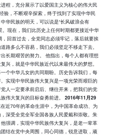
大进程，充分展示了以爱国主义为核心的伟大民
史经验，不断艰辛探索，终于找到了实现中华民
中华民族的明天，可以说是“长风破浪会有
景。现在，我们比历史上任何时期都更接近中华
调，回首过去，全党同志必须牢记，落后就要挨
的道路多么不容易，我们必须坚定不移走下去。
出长期艰苦的努力。 他指出，每个人都有理想
大复兴，就是中华民族近代以来最伟大的梦想。
每一个中华儿女的共同期盼。历史告诉我们，每
好。实现中华民族伟大复兴是一项光荣而艰巨的
产党人一定要承前启后、继往开来，把我们的党
民族伟大复兴的目标奋勇前进。
2016年11月29
在近70年的革命生涯中，为中国革命成功、为
勋，深受全党全军全国各族人民爱戴和崇敬。朱
。他强调，实现中华民族伟大复兴，是老一辈革
地团结在党中央周围，同心同德，锐意进取，顽