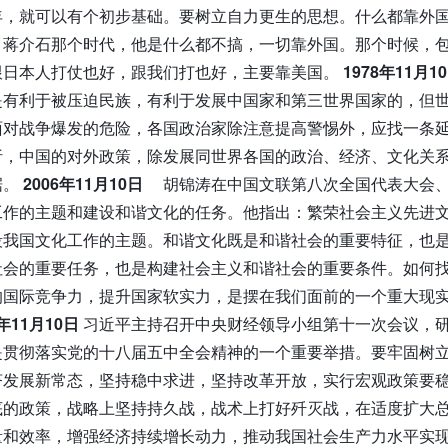
年，就可以有个初步基础。要树立自力更生的思想。什么都靠外
。蒋介石那个时代，他是什么都不搞，一切靠外国。那个时候，
跟日本人打仗也好，跟我们打也好，主要靠美国。
1978年11月1
是有利于被压迫民族，有利于发展中国家和第三世界国家的，但
面对战争爆发的危险，各国政治家除注意提高警惕外，应找一条
析，中国的对外政策，除发展同世界各国的政治、经济、文化关
据。
2006年11月10日
胡锦涛在中国文联第八次全国代表大会
工作的主题和建设和谐文化的任务。他指出：繁荣社会主义先进
段我国文化工作的主题。和谐文化既是和谐社会的重要特征，也
社会的重要任务，也是构建社会主义和谐社会的重要条件。如何
的国际竞争力，提升国家软实力，是摆在我们面前的一个重大现
5年11月10日
习近平主持召开中央财经领导小组第十一次会议，
是贯彻落实党的十八届五中全会精神的一个重要举措。要牢固树
济发展新常态，坚持稳中求进，坚持改革开放，实行宏观政策要
底的政策，战略上坚持持久战，战术上打好歼灭战，在适度扩大
量和效率，增强经济持续增长动力，推动我国社会生产力水平实现