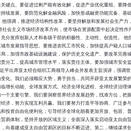
住关键点。要促进过剩产能有效化解，促进产业优化重组。要降
业持续发展。要防范化解金融风险，加快形成融资功能完备、基
 他强调，推进经济结构性改革，要坚持解放和发展社会生产力
坚持社会主义市场经济改革方向，使市场在资源配置中起决定性作
，充分发挥创新人才和各级干部的积极性、主动性、创造性。 他
正城市发展指导思想。要推进农民工市民化，加快提高户籍人口
布局，加强市政基础设施建设，保护历史文化遗产。要改革完善
职责分工，提高城市管理水平，落实责任主体。要加强城市安全
近平出席亚太经合组织工商领导人峰会并发表主旨演讲，强调世
的变化。我们必须顺应大势，勇于担当，共同开辟亚太发展繁荣的
面临增长动能、全球发展方式、经济全球化进程、全球经济治理
的一个主要引擎。我们要洞察世界经济发展趋势，找准方位，把
型经济，努力实现互利共赢。我们要努力打造平等协商、广泛参
易和投资自由化便利化；引导经济全球化朝着更加开放、包容、
边贸易体制，坚持开放的区域主义；全面深入落实启动亚太自由
》，向着建成亚太自由贸易区的目标不断迈进。第二，继续谋求