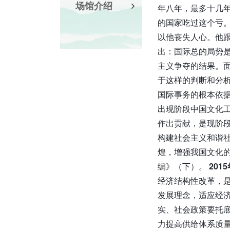
场馆介绍
年八年，最多十几
的国家吃过这个亏
以他丧失人心。他
出：国际总的局势
主义争夺的结果。
于这样的判断和分
国际事务的根本依
出现阶段中国文化
作出贡献，是现阶
构建社会主义和谐
煌，增强我国文化
编》（下）。
201
经济结构性改革，
发展理念，适应经
实、社会政策要托
力提高供给体系质