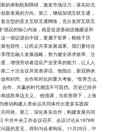
创新的体制机制障碍，激发市场活力；落实好北
球创新发展的方向。第三，继续加强互联互通，
、复合型的亚太互联互通网络，充分发挥互联互
路”倡议的核心内涵，就是促进基础设施建设和
。这一倡议源自中国，更属于世界；根植于历
发展包容性，让民众共享发展成果。我们要结合
共享理念融入发展战略，努力健全讲求效率、注
力度，增强劳动者适应产业变革的能力，让人人
会第二十次会议并发表讲话。他指出，新冠肺炎
放和封闭、合作和对抗的重大考验。“世界怎么
、合作、共赢的时代潮流不可阻挡。历史已经并
将战胜单边主义。 他强调，当前形势下，上海
，为推动构建人类命运共同体作出更多实践探
全共同体。第三，深化务实合作，构建发展共同
15日 中共中央工作会议召开。会议讨论从1979年
问题的意见，得到与会者响应。11月25日，中