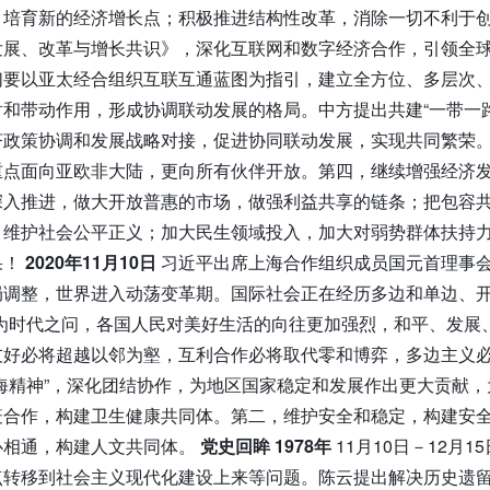
，培育新的经济增长点；积极推进结构性改革，消除一切不利于
发展、改革与增长共识》，深化互联网和数字经济合作，引领全
们要以亚太经合组织互联互通蓝图为指引，建立全方位、多层次
和带动作用，形成协调联动发展的格局。中方提出共建“一带一
济政策协调和发展战略对接，促进协同联动发展，实现共同繁荣
重点面向亚欧非大陆，更向所有伙伴开放。第四，继续增强经济
深入推进，做大开放普惠的市场，做强利益共享的链条；把包容
，维护社会公平正义；加大民生领域投入，加大对弱势群体扶持
果！
2020年11月10日
习近平出席上海合作组织成员国元首理事
局调整，世界进入动荡变革期。国际社会正在经历多边和单边、开
成为时代之问，各国人民对美好生活的向往更加强烈，和平、发展
友好必将超越以邻为壑，互利合作必将取代零和博弈，多边主义必
海精神”，深化团结协作，为地区国家稳定和发展作出更大贡献
疫合作，构建卫生健康共同体。第二，维护安全和稳定，构建安
心相通，构建人文共同体。
党史回眸
1978年
11月10日－12月
转移到社会主义现代化建设上来等问题。陈云提出解决历史遗留