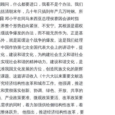
国顾问，什么都要进口，我看不是个办法。我们
包括清朝末年，几十年只搞到年产几万吨钢。所
0日
邓小平在同马来西亚总理侯赛因会谈时指
世界整个形势趋向紧张、不安宁。其根源是霸权
延缓战争爆发的办法，而不能无所作为。正是基
系外，就是延缓这个战争的爆发。这是我们处理
、中国作协第七次全国代表大会上的讲话中，提
文化，建设和谐文化，为构建社会主义和谐社会
是实现社会和谐的精神动力。建设和谐文化，是
找准我国文化发展的方位，创造民族文化的新辉
实课题。这篇讲话收入《十六大以来重要文献选
研究经济结构性改革和城市工作。他强调，推进
立和贯彻落实创新、协调、绿色、开放、共享的
稳、产业政策要准、微观政策要活、改革政策要
总需求的同时，着力加强供给侧结构性改革，着
整体跃升。 他指出，推进经济结构性改革，要