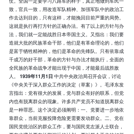
仗。全国一定要学习八路军的样子，真正地做到军民一
致，官兵一致，用改造军队精神、加强军队中的政治工
作去达到目的，只有这样，才能挽回目前严重的局势。
这就是执行再打方针的正确办法。有了以上的方针与办
法，我们就一定能战胜日本帝国主义。又指出：我们要
造就大批的民族革命干部，他们是有革命理论的，他们
是富于牺牲精神的，他们是革命的先锋队。只有依靠成
千成万的好干部，革命的方针与办法才能执行，全面的
全民族的革命战争才能出现于中国，才能最后战胜敌
人。
1939年11月1日
中共中央政治局召开会议，讨论
《中央关于深入群众工作的决定（草案）》。毛泽东发
言指出：党有很大的发展，党与群众有好的联系，但党
内也有脱离群众的现象。许多共产党员不知道脱离群众
是一种罪恶。这个决定必须阐明：一、党要进一步地依
靠群众，当前克服投降危险更需要发动群众。二、党在
国民党统治区的群众工作，要与国民党左派人士联合，