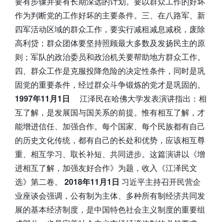
要有步骤并要有长期深远的计划。要以群众工作的好坏
作为判断党的工作好坏的主要条件。三、在八路军、新
四军活动区域的群众工作，要实行减租减息减税，废除
高利贷；群众团体要坚持照顾最大多数及发扬民主的原
则；军队的政治委员和政治机关要帮助地方群众工作。
四、群众工作是克服投降危险的决定性条件，同时是巩
固党的重要条件，经过群众斗争锻炼的党才是巩固的。
1997年11月1日
江泽民在哈佛大学发表演讲指出：相
互了解，是发展国与国关系的前提。惟有相互了解，才
能增进信任、加强合作。每个国家、每个民族都有自己
的历史文化传统，都有自己的长处和优势，应该相互尊
重、相互学习、取长补短、共同进步。这篇演讲以《增
进相互了解，加强友好合作》为题，收入《江泽民文
选》第二卷。
2018年11月1日
习近平主持召开民营企
业座谈会强调，公有制为主体、多种所有制经济共同发
展的基本经济制度，是中国特色社会主义制度的重要组