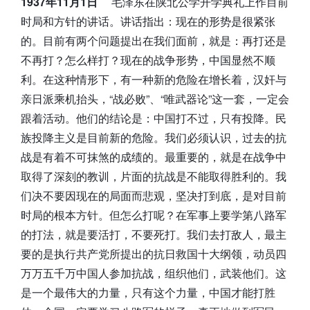
1937年11月1日
毛泽东在陕北公学开学典礼上作目前
时局和方针的讲话。讲话指出：现在的形势是很紧张
的。目前有两个问题提出在我们面前，就是：再打还是
不再打？怎么样打？现在的战争形势，中国显然不顺
利。在这种情形下，有一种新的危险在增长着，汉奸与
亲日派乘机抬头，“战必败”、“唯武器论”这一套，一定会
跟着活动。他们的结论是：中国打不过，只有投降。民
族投降主义是目前新的危险。我们必须认识，过去的抗
战是有着不可抹煞的成绩的。最重要的，就是在战争中
取得了深刻的教训，片面的抗战是不能取得胜利的。我
们决不要因现在的局面而悲观，坚决打到底，是对目前
时局的根本方针。但怎么打呢？在军事上要学第八路军
的打法，就是要活打，不要死打。我们去打敌人，最主
要的是执行共产党所提出的抗日救国十大纲领，动员四
万万五千万中国人参加抗战，组织他们，武装他们。这
是一个最伟大的力量，只有这个力量，中国才能打胜