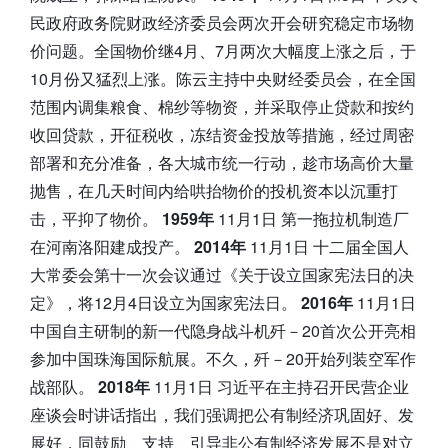
民政府政务院财政经济委员会两次开会研究稳定市场物
价问题。全国物价继4月、7月两次大幅度上涨之后，于
10月份又猛烈上涨。陈云主持中央财经委员会，在全国
范围内调集粮食、棉纱等物资，并采取停止贷款和按约
收回贷款，开征税收，冻结资金投放等措施，经过周密
部署和充分准备，各大城市统一行动，趁市场高价大量
抛售，在几天时间内给哄抬物价的投机资本以沉重打
击，平抑了物价。
1959年
11月1日 第一拖拉机制造厂
在河南洛阳建成投产。
2014年
11月1日 十二届全国人
大常委会第十一次会议通过《关于设立国家宪法日的决
定》，将12月4日设立为国家宪法日。
2016年
11月1日
中国自主研制的新一代隐身战斗机歼－20首次公开亮相
参加中国珠海国际航展。不久，歼－20开始列装空军作
战部队。
2018年
11月1日 习近平在主持召开民营企业
座谈会时讲话指出，我们强调把公有制经济巩固好、发
展好，同鼓励、支持、引导非公有制经济发展不是对立