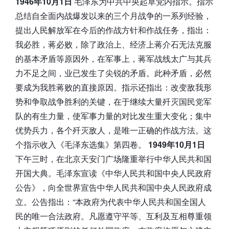
1946年10月1日
毛泽东为中共中央起草党内指示。指示
总结自全面内战爆发以来的三个月战争的一系列经验，
提出人民解放军在今后的作战方针和作战任务，指出：
我必胜，蒋必败，除了政治上、经济上蒋介石无法克服
的基本矛盾等原因外，在军事上，蒋军战线太广与其兵
力不足之间，业已发生了尖锐的矛盾。此种矛盾，必然
要成为我胜蒋败的直接原因。指示还指出：改变敌我形
势和争取战争胜利的关键，在于继续大量歼灭国民党军
队的有生力量，使军事力量的对比发生重大变化；集中
优势兵力，各个歼灭敌人，是唯一正确的作战方法。这
个指示收入《毛泽东选集》第四卷。
1949年10月1日
下午三时，在北京天安门广场隆重举行中华人民共和国
开国大典。毛泽东宣读《中华人民共和国中央人民政府
公告》，向全世界宣告中华人民共和国中央人民政府成
立。公告指出：“本政府为代表中华人民共和国全国人
民的唯一合法政府。凡愿遵守平等、互利及互相尊重领