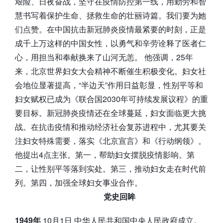
艰险、日夜奋战，坚守在疫情防控第一线，用勤劳和智
慧书写着保护生命、拯救生命的壮丽诗篇。我们要为她
们点赞。在中国抗击新冠肺炎疫情最紧要的时刻，正是
成千上万这样的中国女性，以勇气和辛劳诠释了医者仁
心，用担当和奉献换来了山河无恙。 他强调，25年
来，北京世界妇女大会精神不断催生积极变化。妇女社
会地位显著提高，“半边天”作用日益彰显，性别平等和
妇女赋权已成为《联合国2030年可持续发展议程》的重
要目标。新冠肺炎疫情还在全球蔓延，妇女面临更大挑
战。在抗击疫情和推动经济社会复苏进程中，尤其要关
注妇女特殊需要，落实《北京宣言》和《行动纲领》。
他提出4点主张。第一，帮助妇女摆脱疫情影响。第
二，让性别平等落到实处。第三，推动妇女走在时代前
列。第四，加强全球妇女事业合作。
党史回眸
1949年
10月1日 中华人民共和国中央人民政府成立。