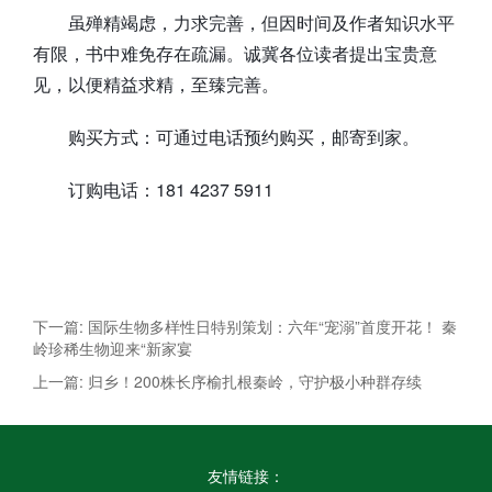
虽殚精竭虑，力求完善，但因时间及作者知识水平
有限，书中难免存在疏漏。诚冀各位读者提出宝贵意
见，以便精益求精，至臻完善。
购买方式：可通过电话预约购买，邮寄到家。
订购电话：181 4237 5911
下一篇: 国际生物多样性日特别策划：六年“宠溺”首度开花！ 秦
岭珍稀生物迎来“新家宴
上一篇: 归乡！200株长序榆扎根秦岭，守护极小种群存续
友情链接：