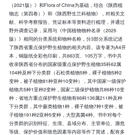
（2021版）》和Flora of China为基础，结合《陕西植
物志（第四卷）》和《陕西野生兰科植物》，对相关文
献、科学考察报告、凭证标本等资料进行梳理，并通过
野外调查记录，采用与《中国植物物种名录（2025
版）》相同的分类系统和物种名称，分3部分系统记述
了陕西省重点保护野生植物的相关内容。该专著为A4开
本，铜版纸全彩色印刷，共663页、105万字，书中共
收录陕西省分布的国家级重点保护野生植物35科62属
104种及种下分类群（石松类植物5种，裸子植物5种2
变种，被子植物81种亚种10变种），其中国家一级保护
植物共5种1亚种2变种，国家二级保护植物共86种10变
种；省地方重点保护野生植物有66科136属211种及种
下分类群，其中蕨类植物1种，裸子植物7种1变种，被
子植物191种2亚种5变种，大型真菌4种。书中对每个
分类群的识别特征、生境、县域分布、主管单位、濒危
等级、保护价值和致危因素等内容等作了简述，配有多